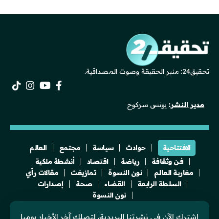
تحقيق24: منبر الحقيقة وصوت المصداقية.
مدير النشر:
يونس سركوح
الافتتاحية
حوادث
سياسة
مجتمع
العالم
فن وثقافة
رياضة
اقتصاد
أنشطة ملكية
مغاربة العالم
نون النسوة
تمازيغت
مقالات رأي
السلطة الرابعة
القضاء
صحة
إصدارات
نون النسوة
اشترك الآن في نشرتنا البريدية، لتصلك آخر الأخبار يوميا