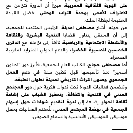
على الهوية الثقافية المغربية
، مبرزاً أن الدورة تتزامن مع
الاعتراف الأممي بوحدة التراب الوطني
بفضل القيادة
الحكيمة لجلالة الملك.
من جهته، أشار
مصطفى اعديلة
، الرئيس المنتدب للجمعية،
إلى أن الملتقى يتناول قضايا
التنمية البشرية والثقافة
والأنشطة الاجتماعية والرياضية
، لافتاً إلى تزامنه مع
الذكرى
الخمسين للمسيرة الخضراء
والدعم الدولي المتزايد لمغربية
الصحراء.
أما
مصطفى حجاج
، الكاتب العام للجمعية، فأبرز دور “تطاون
أسمير” منذ تأسيسها قبل ثلاثين سنة في
دعم العمل
الجمعوي وصون التراث التاريخي لمدينة تطوان العتيقة
.
وتتضمن فعاليات الدورة ثلاث ندوات فكرية حول
دور المجتمع
المدني في التنمية والثقافة
، و
تحفيز الشباب على إشاعة
ثقافة الحوار
، إضافة إلى
ندوة لتقديم شهادات حول إسهام
الجمعية في نهضة المجتمع المدني
، لتُختتم الفعاليات بحفل
موسيقي للموسيقى الأندلسية والسماع الصوفي.