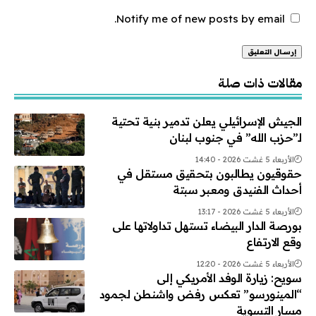
Notify me of new posts by email.
Alternative:
مقالات ذات صلة
الجيش الإسرائيلي يعلن تدمير بنية تحتية
لـ”حزب الله” في جنوب لبنان
الأربعاء 5 غشت 2026 - 14:40
حقوقيون يطالبون بتحقيق مستقل في
أحداث الفنيدق ومعبر سبتة
الأربعاء 5 غشت 2026 - 13:17
بورصة الدار البيضاء تستهل تداولاتها على
وقع الارتفاع
الأربعاء 5 غشت 2026 - 12:20
سويح: زيارة الوفد الأمريكي إلى
“المينورسو” تعكس رفض واشنطن لجمود
مسار التسوية