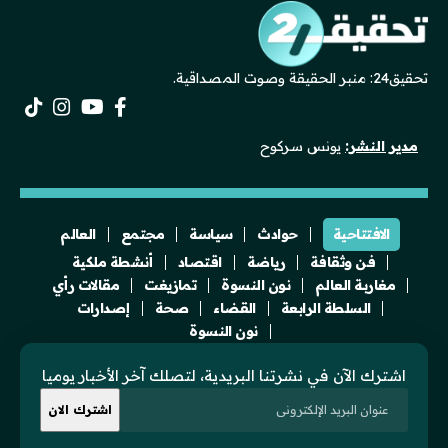
تحقيق24: منبر الحقيقة وصوت المصداقية.
مدير النشر:
يونس سركوح
الافتتاحية
حوادث
سياسة
مجتمع
العالم
فن وثقافة
رياضة
اقتصاد
أنشطة ملكية
مغاربة العالم
نون النسوة
تمازيغت
مقالات رأي
السلطة الرابعة
القضاء
صحة
إصدارات
نون النسوة
اشترك الآن في نشرتنا البريدية، لتصلك آخر الأخبار يوميا