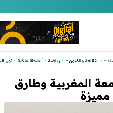
لصحراء ويؤكد دعم الحكم الذاتي
اد
الثقافة والفنون
رياضة
أنشطة ملكية
نون ال
عة المغربية وطارق
مميزة