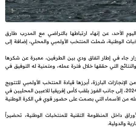
اليوم الأحد، عن إنهاء ارتباطها بالتراضي مع المدرب
طارق
خبات الوطنية، شملت المنتخب الأولمبي والمحلي، إضافة إلى
ار جاء في إطار اتفاق ودي بين الطرفين، معبرة عن شكرها
النتائج التي حققها خلال فترة عمله، ومتمنية له التوفيق في
إنجازات البارزة، أبرزها قيادة المنتخب الأولمبي للتتويج
، إلى جانب الفوز بلقب كأس إفريقيا للاعبين المحليين في
ا، ثم التتويج بكأس العرب 2025، ما جعله من الأسماء التي بصمت على حضور قوي في الكرة الوطنية
وراق داخل المنظومة التقنية للمنتخبات الوطنية، تحضيراً
ية والدولية.