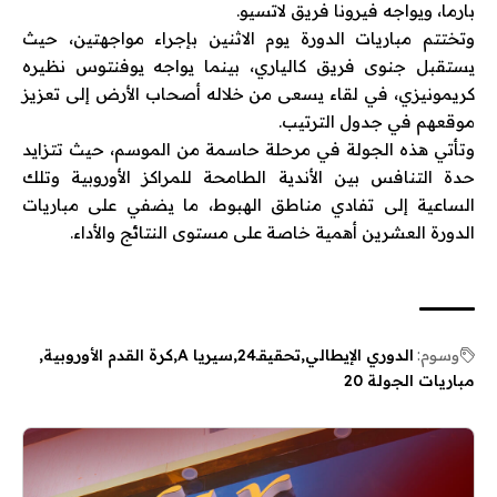
بارما
، ويواجه
فيرونا
فريق
لاتسيو
.
وتختتم مباريات الدورة يوم الاثنين بإجراء مواجهتين، حيث
يستقبل
جنوى
فريق
كالياري
، بينما يواجه
يوفنتوس
نظيره
كريمونيزي
، في لقاء يسعى من خلاله أصحاب الأرض إلى تعزيز
موقعهم في جدول الترتيب.
وتأتي هذه الجولة في مرحلة حاسمة من الموسم، حيث تتزايد
حدة التنافس بين الأندية الطامحة للمراكز الأوروبية وتلك
الساعية إلى تفادي مناطق الهبوط، ما يضفي على مباريات
الدورة العشرين أهمية خاصة على مستوى النتائج والأداء.
وسوم:
الدوري الإيطالي
تحقيقـ24
سيريا A
كرة القدم الأوروبية
مباريات الجولة 20