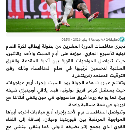
تحقيقـ24
الجمعة 9 يناير 2026 - 09:50
تجرى منافسات الدورة العشرين من
بطولة إيطاليا لكرة القدم
نهاية الأسبوع الجاري، موزعة على أيام السبت والأحد والاثنين،
حيث تتواصل المواجهات القوية بين أندية المقدمة والفرق
الساعية لتحسين ترتيبها في سلم المنافسة، وذلك وفق
التوقيت المعتمد (غرينتش).
وتفتتح مباريات هذه الجولة يوم السبت بإجراء أربع مواجهات،
حيث يستقبل
كومو
فريق
بولونيا
، فيما يلاقي
أودينيزي
ضيفه
بيزا
. كما يواجه
روما
فريق
ساسوولو
، في حين يلتقي
أتالانتا
مع
تورينو
في قمة مسائية واعدة.
وتتواصل المنافسات يوم الأحد بإجراء أربع مباريات أخرى، أبرزها
المواجهة المرتقبة بين
فيورنتينا
و
ميلان
، إضافة إلى اللقاء
القوي الذي يجمع
إنتر
بضيفه
نابولي
. كما يلتقي
ليتشي
مع