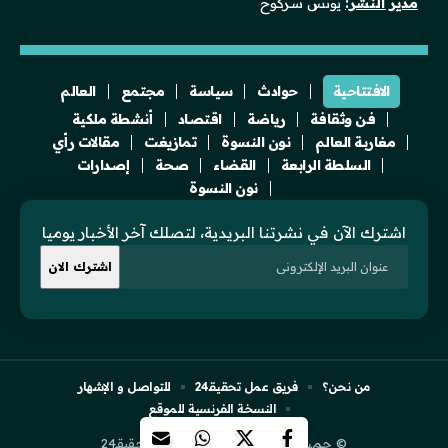
مدير النشر:
يونس سركوح
الافتتاحية
حوادث
سياسة
مجتمع
العالم
فن وثقافة
رياضة
اقتصاد
أنشطة ملكية
مغاربة العالم
نون النسوة
تمازيغت
مقالات رأي
السلطة الرابعة
القضاء
صحة
إصدارات
نون النسوة
اشترك الآن في نشرتنا البريدية، لتصلك آخر الأخبار يوميا
من نحن؟
فريق عمل تحقيقـ24
للتواصل و الإشهار
النسخة الفرنسية للموقع
© جميع الحقوق محفوظة لجريدة تحقيقـ24