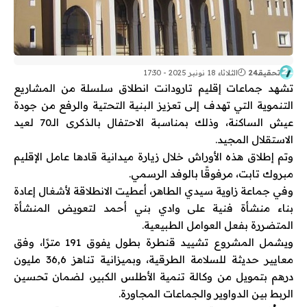
تحقيقـ24
الثلاثاء 18 نونبر 2025 - 17:30
تشهد جماعات إقليم تارودانت انطلاق سلسلة من المشاريع
التنموية التي تهدف إلى تعزيز البنية التحتية والرفع من جودة
عيش الساكنة، وذلك بمناسبة الاحتفال بالذكرى الـ70 لعيد
الاستقلال المجيد.
وتم إطلاق هذه الأوراش خلال زيارة ميدانية قادها عامل الإقليم
مبروك تابت، مرفوقًا بالوفد الرسمي.
وفي جماعة زاوية سيدي الطاهر، أعطيت الانطلاقة لأشغال إعادة
بناء منشأة فنية على وادي بني أحمد لتعويض المنشأة
المتضررة بفعل العوامل الطبيعية.
ويشمل المشروع تشييد قنطرة بطول يفوق 191 مترًا، وفق
معايير حديثة للسلامة الطرقية، وبميزانية تناهز 36,6 مليون
درهم بتمويل من وكالة تنمية الأطلس الكبير، لضمان تحسين
الربط بين الدواوير والجماعات المجاورة.