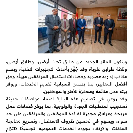
ويتكون المقر الجديد من طابق تحت أرضي، وطابق أرضي،
وثلاثة طوابق علوية، وقد جُهِّز بأحدث التجهيزات التقنية، ويضم
مكاتب إدارية عصرية وفضاءات استقبال المرتفقين مهيأة وفق
أفضل المعايير، بما يضمن انسيابية تقديم الخدمات، ويوفر
بيئة عمل ملائمة ومحفزة للأطر والموظفين.
وقد روعي في تصميم هذه البناية اعتماد مواصفات حديثة
تستجيب لمتطلبات الجودة والولوجية، بما يوفر فضاءات عمل
مريحة ومرافق مجهزة لفائدة الموظفين والمرتفقين على حد
سواء، ويسهم في تحسين ظروف الاستقبال، وتسريع معالجة
الملفات، والارتقاء بجودة الخدمات العمومية، تجسيدًا لالتزام