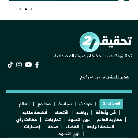
تحقيق24: منبر الحقيقة وصوت المصداقية.
مدير النشر:
يونس سركوح
الافتتاحية
حوادث
سياسة
مجتمع
العالم
فن وثقافة
رياضة
اقتصاد
أنشطة ملكية
مغاربة العالم
نون النسوة
تمازيغت
مقالات رأي
السلطة الرابعة
القضاء
صحة
إصدارات
نون النسوة