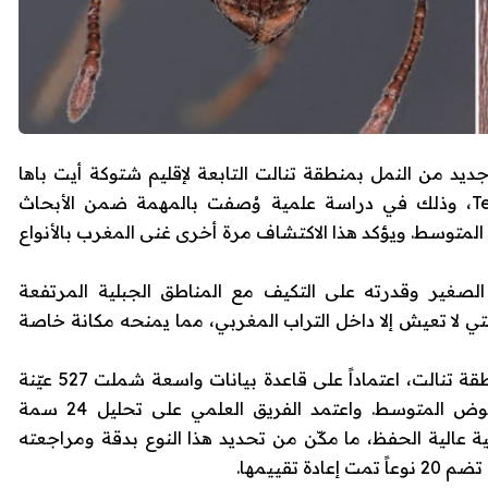
يد من النمل بمنطقة تنالت التابعة لإقليم شتوكة أيت باها
جنوب المغرب، يحمل اسم Temnothorax lailae، وذلك في دراسة علمية وُصفت بالمهمة ضمن الأبحاث
 المتوسط. ويؤكد هذا الاكتشاف مرة أخرى غنى المغرب بالأنواع
 الصغير وقدرته على التكيف مع المناطق الجبلية المرتفعة
تي لا تعيش إلا داخل التراب المغربي، مما يمنحه مكانة خاصة
وتم الكشف عن Temnothorax lailae شمال منطقة تنالت، اعتماداً على قاعدة بيانات واسعة شملت 527 عيّنة
مأخوذة من 170 موقعاً عبر مختلف مناطق حوض المتوسط. واعتمد الفريق العلمي على تحليل 24 سمة
 عالية الحفظ، ما مكّن من تحديد هذا النوع بدقة ومراجعته