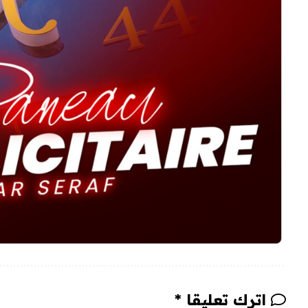
اترك تعليقا *