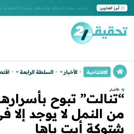
ترامب يجدد اعتراف واشنطن بسيادة المغرب على ا
أبرز العناوين
الافتتاحية
الأخبار
السلطة الرابعة
اقتص
الأخبار
“تنالت” تبوح بأسراره
من النمل لا يوجد إلا ف
شتوكة أيت باها