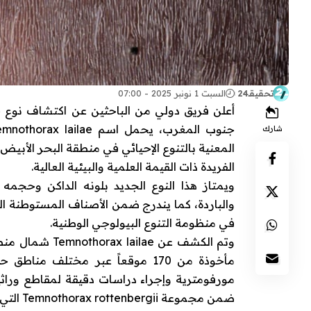
تحقيقـ24
السبت 1 نونبر 2025 - 07:00
أعلن فريق دولي من الباحثين عن اكتشاف نوع جد
شارك
المعنية بالتنوع الإحيائي في منطقة البحر الأبيض
الفريدة ذات القيمة العلمية والبيئية العالية.
ويمتاز هذا النوع الجديد بلونه الداكن وحجمه
والباردة، كما يندرج ضمن الأصناف المستوطنة ال
في منظومة التنوع البيولوجي الوطنية.
مورفومترية وإجراء دراسات دقيقة لمقاطع وراثية
ضمن مجموعة Temnothorax rottenbergii التي تضم 20 نوعاً تمت إعادة تقييمها.