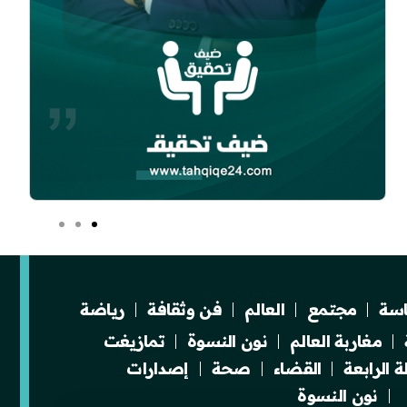
سة
مجتمع
العالم
فن وثقافة
رياضة
مغاربة العالم
نون النسوة
تمازيغت
 الرابعة
القضاء
صحة
إصدارات
نون النسوة