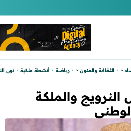
لصحراء ويؤكد دعم الحكم الذاتي
اد
الثقافة والفنون
رياضة
أنشطة ملكية
نون ال
 النرويج والملكة
الوطني