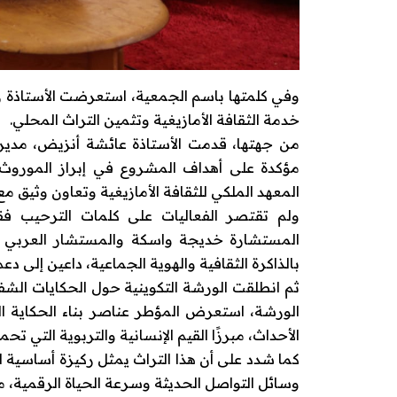
وفي كلمتها باسم الجمعية، استعرضت الأستاذة ز
خدمة الثقافة الأمازيغية وتثمين التراث المحلي.
من جهتها، قدمت الأستاذة عائشة أنزيض، مدي
مؤكدة على أهداف المشروع في إبراز الموروث 
المعهد الملكي للثقافة الأمازيغية وتعاون وثيق م
ولم تقتصر الفعاليات على كلمات الترحيب ف
المستشارة خديجة واسكة والمستشار العربي لعباد
بالذاكرة الثقافية والهوية الجماعية، داعين إلى د
ثم انطلقت الورشة التكوينية حول الحكايات الشفو
الورشة، استعرض المؤطر عناصر بناء الحكاية ا
الأحداث، مبرزًا القيم الإنسانية والتربوية التي تحم
كما شدد على أن هذا التراث يمثل ركيزة أساسية لل
وسائل التواصل الحديثة وسرعة الحياة الرقمية، 