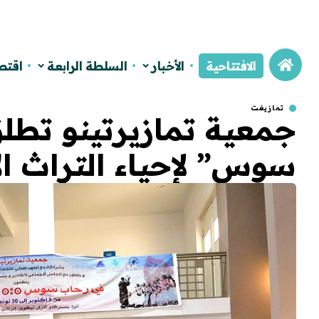
الافتتاحية
الأخبار
السلطة الرابعة
اقتص
تمازيغت
جمعية تمازيرتينو تط
سوس” لإحياء التراث ال