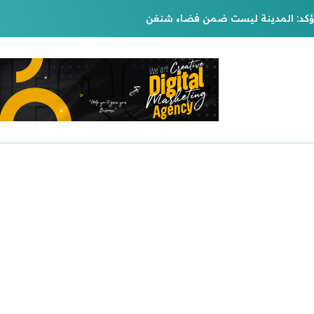
يؤكد: المدينة ليست ضمن فضاء شنغن