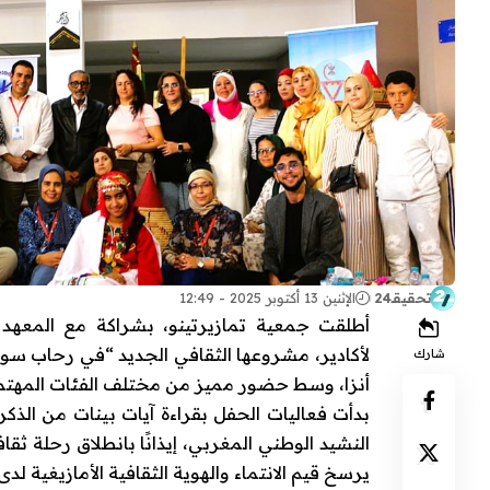
تحقيقـ24
الإثنين 13 أكتوبر 2025 - 12:49
أطلقت جمعية تمازيرتينو، بشراكة مع المعهد ا
شارك
أنزا، وسط حضور مميز من مختلف الفئات المهتمة 
بدأت فعاليات الحفل بقراءة آيات بينات من الذكر ا
النشيد الوطني المغربي، إيذانًا بانطلاق رحلة ثقا
يرسخ قيم الانتماء والهوية الثقافية الأمازيغية لد