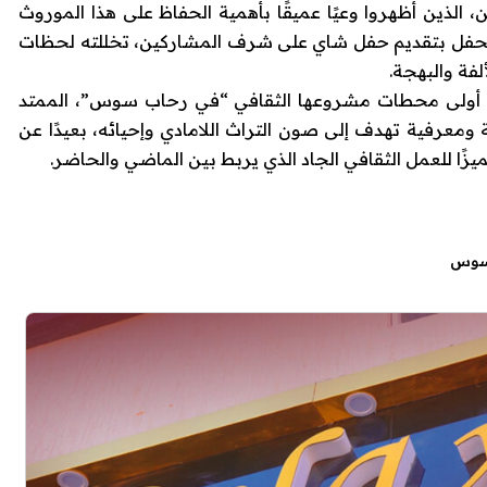
 الذين أظهروا وعيًا عميقًا بأهمية الحفاظ على هذا الموروث
 الحفل بتقديم حفل شاي على شرف المشاركين، تخللته لحظات
فة والبهجة.
شنت أولى محطات مشروعها الثقافي “في رحاب سوس”، الممتد
3 نوفمبر 2025، بروح إبداعية ومعرفية تهدف إلى صون التراث اللامادي وإحيائه، بعيدًا عن
زًا للعمل الثقافي الجاد الذي يربط بين الماضي والحاضر.
سوس