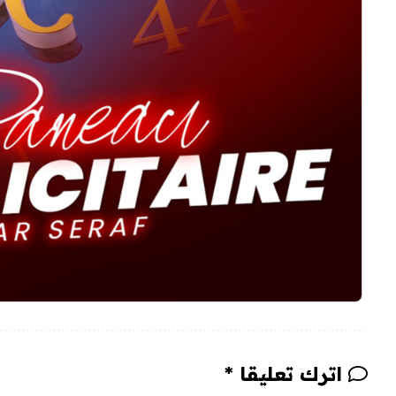
اترك تعليقا *