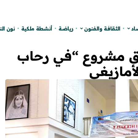
اد
الثقافة والفنون
رياضة
أنشطة ملكية
نون ال
لق مشروع “في رحاب
أمازيغي