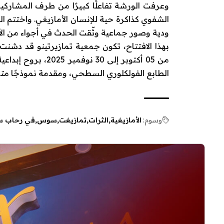
وعرفت الورشة تفاعلًا كبيرًا من طرف المشاركين،
الشفوي كذاكرة حية للإنسان الأمازيغي. واختتم
ودية وصور جماعية وثّقت الحدث في أجواء من الأل
بهذا الافتتاح، تكون جمعية تمازيرتينو قد د
من 05 أكتوبر إلى 0
الطابع الفولكلوري السطحي، ومقدمة نموذجًا متمي
وسوم:
الأمازيغية
الثرات
تمازيغت
سوس
في رحاب 