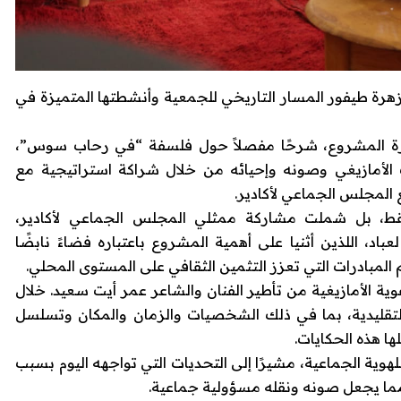
هرة طيفور المسار التاريخي للجمعية وأنشطتها المتميزة في
رة المشروع، شرحًا مفصلاً حول فلسفة “في رحاب سوس”،
الأمازيغي وصونه وإحيائه من خلال شراكة استراتيجية مع
ع المجلس الجماعي لأكادير.
قط، بل شملت مشاركة ممثلي المجلس الجماعي لأكادير،
، اللذين أثنيا على أهمية المشروع باعتباره فضاءً نابضًا
عم المبادرات التي تعزز التثمين الثقافي على المستوى المحلي.
ية الأمازيغية من تأطير الفنان والشاعر عمر أيت سعيد. خلال
لتقليدية، بما في ذلك الشخصيات والزمان والمكان وتسلسل
لها هذه الحكايات.
هوية الجماعية، مشيرًا إلى التحديات التي تواجهه اليوم بسبب
مما يجعل صونه ونقله مسؤولية جماعية.