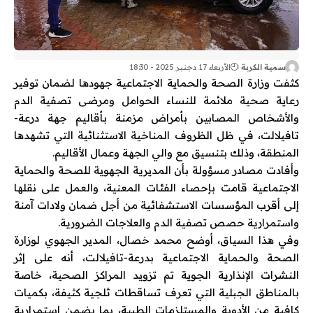
سمية الكربة
الأربعاء 17 دجنبر 2025 - 18:30
كثفت وزارة الصحة والحماية الاجتماعية جهودها لضمان توفير
رعاية صحية ملائمة للنساء الحوامل ومرضى تصفية الدم
والأشخاص المصابين بأمراض مزمنة بأقاليم جهة درعة-
تافيلالت، في ظل الظروف المناخية الاستثنائية التي تشهدها
المنطقة، وذلك بتنسيق مع والي الجهة وعمال الأقاليم.
وأفادت مصادر مسؤولة بأن المديرية الجهوية للصحة والحماية
الاجتماعية قامت بإحصاء الفئات المعنية، والعمل على نقلها
إلى أقرب المؤسسات الاستشفائية من أجل ضمان ولادات آمنة
واستمرارية حصص تصفية الدم والعلاجات الضرورية.
وفي هذا السياق، أوضح محمد خصال، المدير الجهوي لوزارة
الصحة والحماية الاجتماعية بدرعة-تافيلالت، أنه على إثر
النشرات الإنذارية الجوية تم تزويد المراكز الصحية، خاصة
بالمناطق الجبلية التي تعرف تساقطات ثلجية كثيفة، بكميات
كافية من الأدوية والمستلزمات الطبية، بما يضمن استمرارية