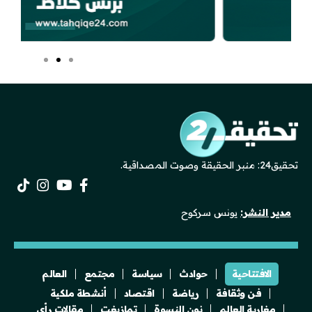
تحقيق24: منبر الحقيقة وصوت المصداقية.
مدير النشر:
يونس سركوح
الافتتاحية
حوادث
سياسة
مجتمع
العالم
فن وثقافة
رياضة
اقتصاد
أنشطة ملكية
مغاربة العالم
نون النسوة
تمازيغت
مقالات رأي