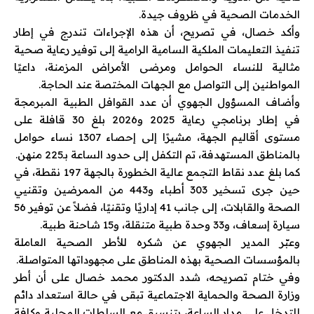
الخدمات الصحية في ظروف جيدة.
وأكد خصال، في تصريح، أن هذه الإجراءات تندرج في إطار
تنفيذ التعليمات الملكية السامية الرامية إلى توفير رعاية صحية
مثالية للنساء الحوامل ومرضى الأمراض المزمنة، داعيًا
المواطنين إلى التواصل مع الجهات المختصة عند الحاجة.
وأضاف المسؤول الجهوي أن عدد القوافل الطبية المبرمجة
في إطار برنامجي رعاية 2025 و2026 بلغ 30 قافلة على
مستوى أقاليم الجهة، مشيرًا إلى إحصاء 1307 نساء حوامل
بالمناطق المستهدفة، تم التكفل إلى حدود الساعة بـ225 منهن.
كما بلغ عدد نقاط التجمع عالية الخطورة بالجهة 197 نقطة، في
حين جرى تسخير 303 أطباء و443 من الممرضين وتقنيي
الصحة والقابلات، إلى جانب 41 إداريًا وتقنيًا، فضلاً عن توفير 56
سيارة إسعاف، و33 وحدة طبية متنقلة، و15 شاحنة طبية.
وعبّر المدير الجهوي عن شكره للأطر الصحية العاملة
بالمؤسسات الصحية بهذه المناطق على مجهوداتها المتواصلة.
وفي ختام تصريحه، شدد الدكتور محمد خصال على أن أطر
وزارة الصحة والحماية الاجتماعية تبقى في حالة استعداد دائم
للتدخل على مدار الساعة، بتنسيق مع السلطات المحلية وكافة