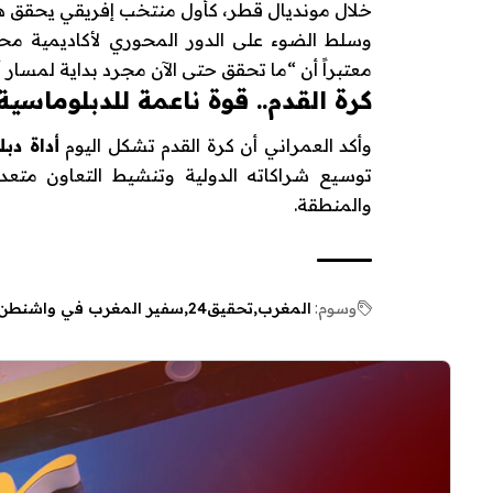
خلال مونديال قطر، كأول منتخب إفريقي يحقق هذا 
وسلط الضوء على الدور المحوري لأكاديمية مح
معتبراً أن “ما تحقق حتى الآن مجرد بداية لمسار أ
كرة القدم.. قوة ناعمة للدبلوماسية
وأكد العمراني أن كرة القدم تشكل اليوم
أداة دبل
توسيع شراكاته الدولية وتنشيط التعاون متعدد 
والمنطقة.
وسوم:
المغرب
تحقيق24
سفير المغرب في واشنطن: مونديال 2030 سيقدم “صورة جمي