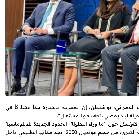
لعمراني، بواشنطن، إن المغرب، باعتباره بلداً مشاركاً في
ك كاونسل
حول “ما وراء البطولة.. الحدود الجديدة للدبلوماسية
الرياضية”، أوضح العمراني أن التظاهرات الكروية الكبرى، من حجم مونديال 2030، تجد مكانها الطبيعي داخل