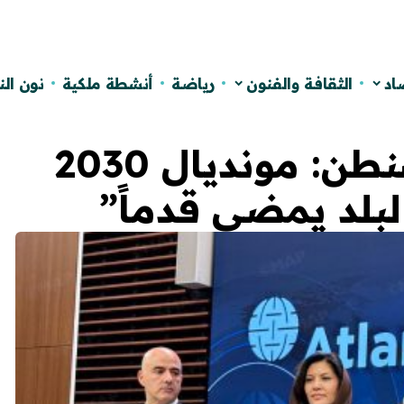
اد
الثقافة والفنون
رياضة
أنشطة ملكية
نون ال
سفير المغرب في واشنطن: مونديال 2030
بلد يمضي قدماً”