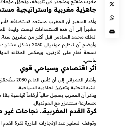
مغرب منفتح ومتجذر في تاريخه، ويُحوّل مؤهلاته 
جاهزية مغر
بية واستراتيجية مستم
مشيراً إلى أن هذه الاستعدادات ليست وليدة ال
الملك محمد السادس قبل أكثر من عشرين سنة.
وأوضح أن تنظيم موندي
نسخة تُقام على قارتين، ويعكس المكانة الد
عالمي.
أثر اقتصادي وسياحي قوي
وأشار العمر
البنية التحتية وتعزيز الجاذبية السياحية.
متسارعة ستتعزز مع المونديال.
كرة القدم المغربية.. نجاحات غير 
وتوقف السفير عند الإنجازات البارزة لكرة القد