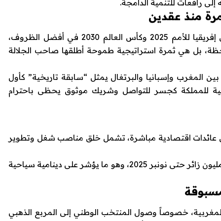
إلى رافعات للتنمية الدامجة.
رة منذ عقدين
وأكد السفير أن المغرب مستعد لاستضافة كأس إفريقيا للأمم 2025 وكأس العالم 2030 في أفضل الظروف،
لحظة، بل هي ثمرة استراتيجية طموحة أطلقها صاحب الجلالة
ال 2030 بشكل مشترك بين المغرب وإسبانيا والبرتغال يمثل “سابقة تاريخية” كأول
ولية للمملكة كجسر للتواصل وشريك موثوق يحظى باحترام
اني إلى أن كأس العالم 2030 ستُحقق عائدات اقتصادية مباشرة، تشمل خلق مناصب شغل وتطوير
وذكر أن المغرب يسجل حالياً أرقاماً قياسية بـ18 مليون زائر حتى نونبر 2025، وهو ما يؤشر على دينامية سياحية
مسبوقة
م المغربية، خصوصاً وصول المنتخب الوطني إلى المربع الذهبي