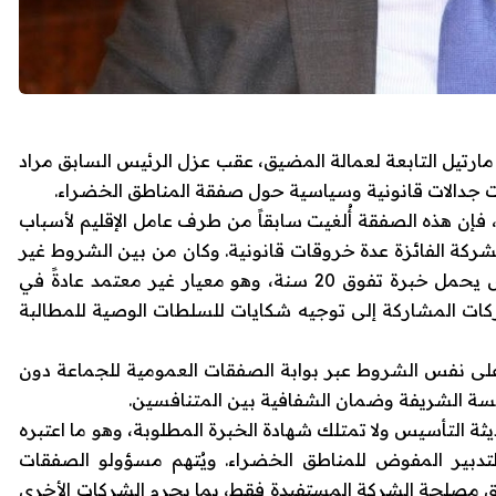
مارتيل التابعة لعمالة المضيق، عقب عزل الرئيس السابق مراد
 جدالات قانونية وسياسية حول صفقة المناطق الخضراء.
حسب المعطيات المتوفرة لدى موقع تحقيقـ24، فإن هذه الصفقة أُلغيت سابقاً من طرف عامل الإقليم لأسباب
لشركة الفائزة عدة خروقات قانونية. وكان من بين الشروط غير
المألوفة إجبار الشركة على توفر تقني متخصص يحمل خبرة تفوق 20 سنة، وهو معيار غير معتمد عادةً في
ركات المشاركة إلى توجيه شكايات للسلطات الوصية للمطالبة
على نفس الشروط عبر بوابة الصفقات العمومية للجماعة دون
منافسة الشريفة وضمان الشفافية بين المتنافسين.
يثة التأسيس ولا تمتلك شهادة الخبرة المطلوبة، وهو ما اعتبره
تدبير المفوض للمناطق الخضراء. ويُتهم مسؤولو الصفقات
فق مصلحة الشركة المستفيدة فقط، بما يحرم الشركات الأخرى