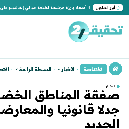
4 أسماء بارزة مرشحة لخلافة جياني إنفانتينو على رئاسة “فيفا”
أبرز العناوين
الافتتاحية
الأخبار
السلطة الرابعة
اقتص
الأخبار
صفقة المناطق الخضراء
جدلا قانونيا والمعار
الجديد