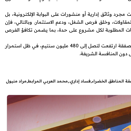
مجرد وثائق إدارية أو منشورات على البوابة الإلكترونية، بل
مقاولات، وخلق فرص الشغل، ودعم الاستثمار. وبالتالي، فإن
فات المطلوبة لكل مشروع على حدة، بما يضمن تكافؤ الفرص
وفي هذا السياق، أشارت المصادر إلى أن قيمة الصفقة ارتفعت لتصل إلى 480 مليون سنتيم، في ظل استمرار
 دون المنافسة الشريفة.
ة المناطق الخضراء
فساد إداري.
محمد العربي المرابط
مراد منيول