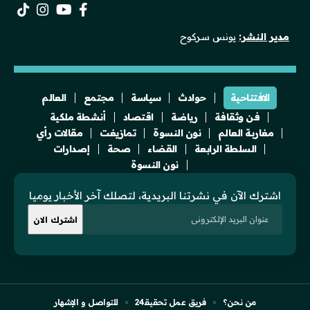
مدير النشر:
يونس سركوح
الافتتاحية
حوادث
سياسة
مجتمع
العالم
فن وثقافة
رياضة
اقتصاد
أنشطة ملكية
مغاربة العالم
نون النسوة
تمازيغت
مقالات رأي
السلطة الرابعة
القضاء
صحة
إصدارات
نون النسوة
اشترك الآن في نشرتنا البريدية، لتصلك آخر الأخبار يوميا
من نحن؟
فريق عمل تحقيقـ24
للتواصل و الإشهار