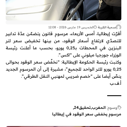
سمية الكربة
الخميس 19 مارس 2026 - 12:08
أقرّت إيطاليا، أمس الأربعاء، مرسوم قانون يتضمّن عدّة تدابير
للتصدّي لارتفاع أسعار الوقود، من بينها تخفيض سعر لتر
البنزين في المحطات بـ0,25 يورو، بحسب ما أعلنت رئيسة
الوزراء جورجيا ميلوني على “اكس”.
وكتبت رئيسة الحكومة الإيطالية: “نخفّض سعر الوقود بحوالى
0,25 يورو للتر الواحد للجميع”، مشيرة إلى أن المرسوم الجديد
ينصّ أيضا على “خصم ضريبي لمهنيي النقل الطرقي”.
أ.ف.ب
وسوم:
المغرب
تحقيق24
مرسوم يخفض سعر الوقود في إيطاليا