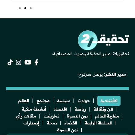
تحقيق24: منبر الحقيقة وصوت المصداقية.
مدير النشر:
يونس سركوح
الافتتاحية
حوادث
سياسة
مجتمع
العالم
فن وثقافة
رياضة
اقتصاد
أنشطة ملكية
مغاربة العالم
نون النسوة
تمازيغت
مقالات رأي
السلطة الرابعة
القضاء
صحة
إصدارات
نون النسوة