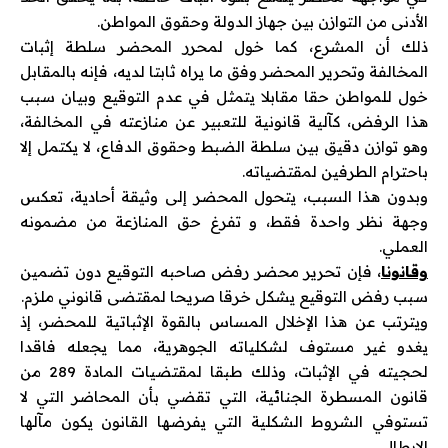
الأدنى من التوازن بين جهاز الدولة وحقوق المواطن.
ذلك أن المشرع، كما خول لمحرر المحضر سلطة إثبات
المخالفة وتحرير المحضر وفق ما يراه ثابتا لديه، فإنه بالمقابل
خول للمواطن حقا مقابلا يتمثل في عدم التوقيع وبيان سبب
هذا الرفض، كآلية قانونية للتعبير عن منازعته في المخالفة،
وهو توازن دقيق بين سلطة الضبط وحقوق الدفاع، لا يكتمل إلا
باحترام الطرفين لمقتضياته.
وبدون هذا السبب، يتحول المحضر إلى وثيقة أحادية، تعكس
وجهة نظر واحدة فقط، و تفرغ حق المنازعة من مضمونه
العملي.
وقانونا
، فإن تحرير محضر رفض صاحبه التوقيع دون تضمين
سبب رفض التوقيع يشكل خرقا صريحا لمقتضى قانوني ملزم.
ويترتب عن هذا الإخلال المساس بالقوة الإثباتية للمحضر، إذ
يغدو غير مستوف لشكلياته الجوهرية، مما يجعله فاقدا
لحجيته في الإثبات، وذلك طبقا لمقتضيات المادة 289 من
قانون المسطرة الجنائية، التي تقضي بأن المحاضر التي لا
تستوفي الشروط الشكلية التي يفرضها القانون يكون مآلها
الابطال.