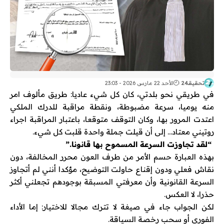
تحقيقـ24
الأحد 22 مارس 2026 - 23:03
في طريقي نحو بلدتي، كان كل شيء عاديا: طريق مألوف امر
منه يوميا، سرعة مضبوطة، ونقطة مراقبة للدرك الملكي
اعتدت المرور بها، وكان التوقف متوقعا، باعتبار المراقبة اجراء
روتيني معتاد… إلى أن قيلت جملة واحدة قلبت كل شيء.
“
لقد تجاوزت السرعة المسموح بها قانونا.
”
بهذه العبارة حسم الأمر من طرف العون محرر المخالفة، دون
نقاش فعلي ودون إقناع حاولت التوضيح، مؤكدا أنني لم أتجاوز
السرعة القانونية وأن معرفتي المسبقة بوجودهم تجعلني أكثر
حذرا، لا العكس.
لكن الجواب جاء في صيغة لا تترك مجالا للاختيار: إما الأداء
الفوري أو سحب رخصة السياقة.