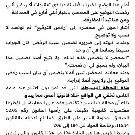
أمام هذا الوضع، اخترت الأداء تفاديا لاي تعقيدات أكبر، غير أنني
رفضت التوقيع على المحضر، باعتبار أنني أنازع في المخالفة.
ومن هنا تبدأ المفارقة
.
أشار العون في محضره إلى “رفض التوقيع“، ثم توقف.
لا
سبب ولا توضيح
.
وعندما نبهته إلى ضرورة تضمين سبب الرفض، كان الجواب
بسيطا وصادما في آن واحد:
“المحضر لا يتضمن خانة لذلك، ولا يتيح أصلا تضمين هذا
البيان، ولم يسبق لي أن ضمنته.”
وعند معاينة المحضر، تبين أنه لا يتضمن أي بيان لسبب رفض
التوقيع، بل ولا يتيح أصلا إدراجه.
هذه اللحظة البسيطة
،
التي قد تمر دون اعتبار عند عامة
الناس،
تخفي في الواقع خللا قانونيا أعمق مما يبدو.
ذلك أن مخالفات السير لا تقتصر فقط على المعاينة، بل تؤطرها
مقتضيات قانونية دقيقة، على رأسها القانون رقم 52.05
المتعلق بمدونة السير على الطرق، كما تم تعديله بالقانون
116.14، وخاصة المواد من 184 إلى 206.
ومربط الفرس هنا هي المادة 194 من هذا القانون، والتي تنص