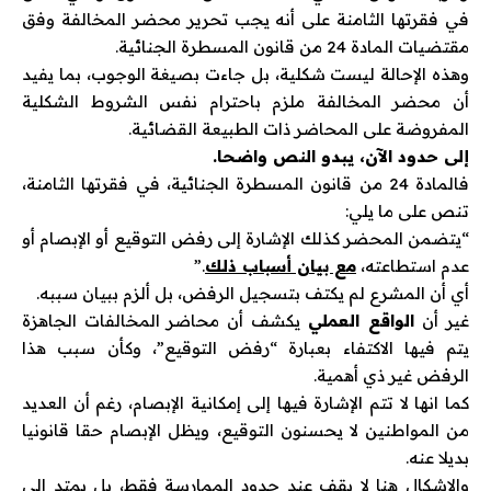
في فقرتها الثامنة على أنه يجب تحرير محضر المخالفة وفق
مقتضيات المادة 24 من قانون المسطرة الجنائية.
وهذه الإحالة ليست شكلية، بل جاءت بصيغة الوجوب، بما يفيد
أن محضر المخالفة ملزم باحترام نفس الشروط الشكلية
المفروضة على المحاضر ذات الطبيعة القضائية.
إلى حدود الآن، يبدو النص واضحا.
فالمادة 24 من قانون المسطرة الجنائية، في فقرتها الثامنة،
تنص على ما يلي:
“يتضمن المحضر كذلك الإشارة إلى رفض التوقيع أو الإبصام أو
عدم استطاعته،
مع بيان أسباب ذلك
.”
أي أن المشرع لم يكتف بتسجيل الرفض، بل ألزم ببيان سببه.
غير أن
الواقع العملي
يكشف أن محاضر المخالفات الجاهزة
يتم فيها الاكتفاء بعبارة “رفض التوقيع”، وكأن سبب هذا
الرفض غير ذي أهمية.
كما انها لا تتم الإشارة فيها إلى إمكانية الإبصام، رغم أن العديد
من المواطنين لا يحسنون التوقيع، ويظل الإبصام حقا قانونيا
بديلا عنه.
والإشكال هنا لا يقف عند حدود الممارسة فقط، بل يمتد إلى