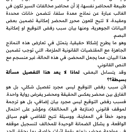
طبيعة المحاضر نفسها، إذ أن محاضر مخالفات السير تكون في
الغالب عبارة عن نماذج معدة سلفا، تتضمن خانات محددة
ومقيدة، لا تتيح للعون محرر المحضر إمكانية تضمين بعض
البيانات الجوهرية، ومنها بيان سبب رفض التوقيع او إمكانية
البصم.
وهو ما يطرح إشكالا حقيقيا، يتمثل في تعارض هذه النماذج
الجاهزة مع المقتضيات القانونية الملزمة، التي توجب تضمين
هذا البيان، مما يجعل المحضر، في هذه الحالة، غير منسجم مع
النص القانوني.
وقد يتساءل البعض،
لماذا لا يعد هذا التفصيل مسألة
بسيطة؟؟
لأن سبب رفض التوقيع ليس مجرد تفصيل شكلي، بل هو
الفارق بين محضر يعكس الحقيقة ومحضر يفرض رواية واحدة.
فسبب رفض التوقيع ليس مجرد بيان إضافي، بل هو ترجمة
لموقف قانوني (منازعة في المخالفة)، ومؤشر على احتمال
وجود خطأ في المعاينة، ووسيلة تتيح للقاضي فهم سياق
الواقعة، و يشكل الضمانة الوحيدة للمخالف لتسجيل موقفه
في مواجهة محضر يتمتع بقوة اثبات خاصة، بما يحقق الحد