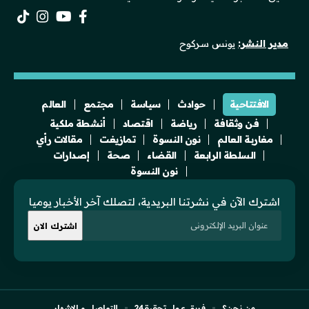
مدير النشر:
يونس سركوح
الافتتاحية
حوادث
سياسة
مجتمع
العالم
فن وثقافة
رياضة
اقتصاد
أنشطة ملكية
مغاربة العالم
نون النسوة
تمازيغت
مقالات رأي
السلطة الرابعة
القضاء
صحة
إصدارات
نون النسوة
اشترك الآن في نشرتنا البريدية، لتصلك آخر الأخبار يوميا
من نحن؟
فريق عمل تحقيقـ24
للتواصل و الإشهار