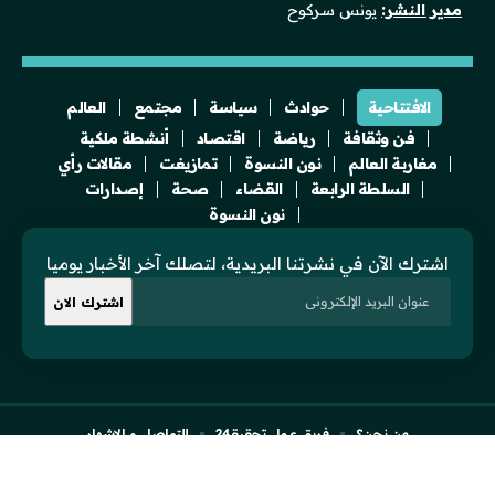
مدير النشر:
يونس سركوح
الافتتاحية
حوادث
سياسة
مجتمع
العالم
فن وثقافة
رياضة
اقتصاد
أنشطة ملكية
مغاربة العالم
نون النسوة
تمازيغت
مقالات رأي
السلطة الرابعة
القضاء
صحة
إصدارات
نون النسوة
اشترك الآن في نشرتنا البريدية، لتصلك آخر الأخبار يوميا
من نحن؟
فريق عمل تحقيقـ24
للتواصل و الإشهار
النسخة الفرنسية للموقع