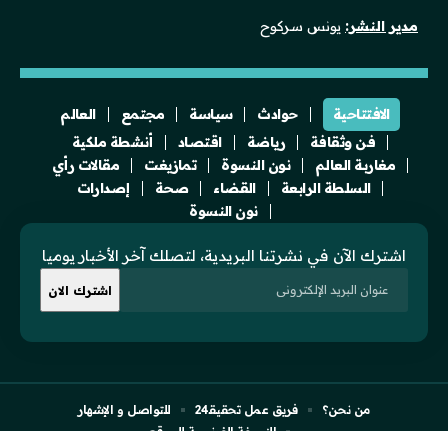
مدير النشر:
يونس سركوح
الافتتاحية
حوادث
سياسة
مجتمع
العالم
فن وثقافة
رياضة
اقتصاد
أنشطة ملكية
مغاربة العالم
نون النسوة
تمازيغت
مقالات رأي
السلطة الرابعة
القضاء
صحة
إصدارات
نون النسوة
اشترك الآن في نشرتنا البريدية، لتصلك آخر الأخبار يوميا
من نحن؟
فريق عمل تحقيقـ24
للتواصل و الإشهار
النسخة الفرنسية للموقع