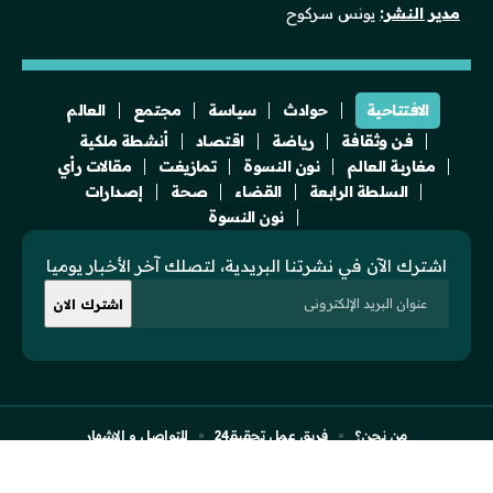
مدير النشر:
يونس سركوح
الافتتاحية
حوادث
سياسة
مجتمع
العالم
فن وثقافة
رياضة
اقتصاد
أنشطة ملكية
مغاربة العالم
نون النسوة
تمازيغت
مقالات رأي
السلطة الرابعة
القضاء
صحة
إصدارات
نون النسوة
اشترك الآن في نشرتنا البريدية، لتصلك آخر الأخبار يوميا
من نحن؟
فريق عمل تحقيقـ24
للتواصل و الإشهار
النسخة الفرنسية للموقع