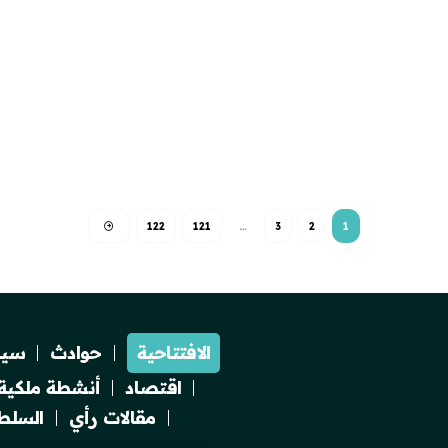
122
121
…
3
2
1
الافتتاحية
حوادث
سيا
اقتصاد
أنشطة ملكية
مقالات رأي
السلطة