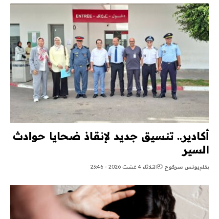
أكادير.. تنسيق جديد لإنقاذ ضحايا حوادث
السير
بقلم
يونس سركوح
الثلاثاء 4 غشت 2026 - 23:46