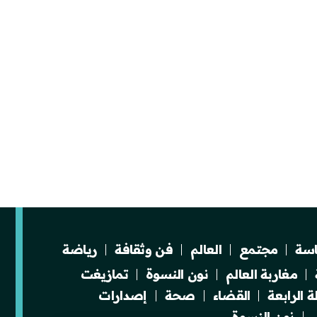
سة
مجتمع
العالم
فن وثقافة
رياضة
مغاربة العالم
نون النسوة
تمازيغت
 الرابعة
القضاء
صحة
إصدارات
نون النسوة