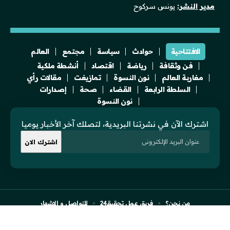
مدير النشر:
يونس سركوح
الافتتاحية
حوادث
سياسة
مجتمع
العالم
فن وثقافة
رياضة
اقتصاد
أنشطة ملكية
مغاربة العالم
نون النسوة
تمازيغت
مقالات رأي
السلطة الرابعة
القضاء
صحة
إصدارات
نون النسوة
اشترك الآن في نشرتنا البريدية، لتصلك آخر الأخبار يوميا
من نحن؟
فريق عمل تحقيقـ24
للتواصل و الإشهار
النسخة الفرنسية للموقع