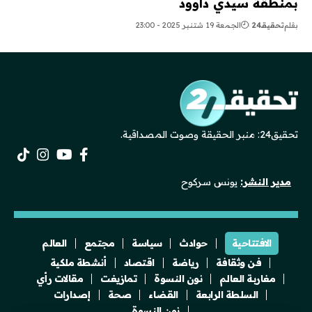
بمنطقة سيدي داوود
بقلم
تحقيقـ24
الجمعة 19 شتنبر 2025 - 23:00
تحقيق24: منبر الحقيقة وصوت المصداقية.
مدير النشر:
يونس سركوح
الافتتاحية
حوادث
سياسة
مجتمع
العالم
فن وثقافة
رياضة
اقتصاد
أنشطة ملكية
مغاربة العالم
نون النسوة
تمازيغت
مقالات رأي
السلطة الرابعة
القضاء
صحة
إصدارات
نون النسوة