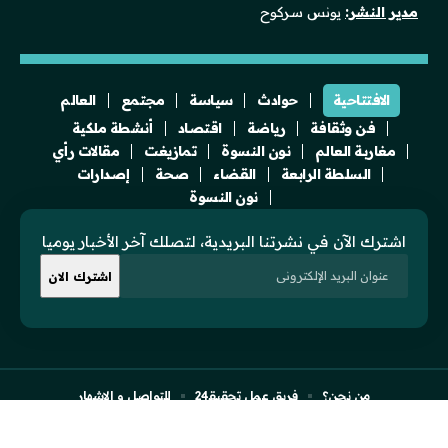
مدير النشر:
يونس سركوح
الافتتاحية
حوادث
سياسة
مجتمع
العالم
فن وثقافة
رياضة
اقتصاد
أنشطة ملكية
مغاربة العالم
نون النسوة
تمازيغت
مقالات رأي
السلطة الرابعة
القضاء
صحة
إصدارات
نون النسوة
اشترك الآن في نشرتنا البريدية، لتصلك آخر الأخبار يوميا
من نحن؟
فريق عمل تحقيقـ24
للتواصل و الإشهار
النسخة الفرنسية للموقع