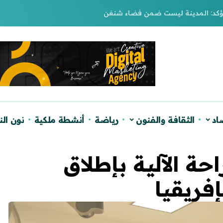
يؤكد: المدينة ليست ضمن فضاء شنغن
اد
الثقافة والفنون
رياضة
أنشطة ملكية
نون ال
حة الآلية بإطلاق
فريقيا