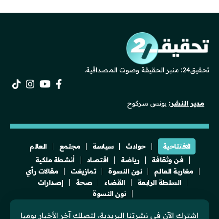
تحقيق24: منبر الحقيقة وصوت المصداقية.
مدير النشر:
يونس سركوح
الافتتاحية
حوادث
سياسة
مجتمع
العالم
فن وثقافة
رياضة
اقتصاد
أنشطة ملكية
مغاربة العالم
نون النسوة
تمازيغت
مقالات رأي
السلطة الرابعة
القضاء
صحة
إصدارات
نون النسوة
اشترك الآن في نشرتنا البريدية، لتصلك آخر الأخبار يوميا