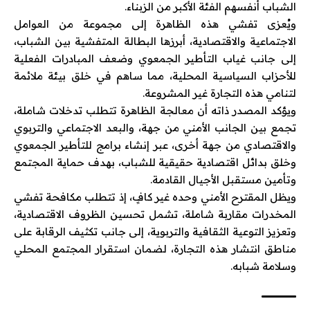
الشباب أنفسهم الفئة الأكبر من الزبناء.
ويُعزى تفشي هذه الظاهرة إلى مجموعة من العوامل
الاجتماعية والاقتصادية، أبرزها البطالة المتفشية بين الشباب،
إلى جانب غياب التأطير الجمعوي وضعف المبادرات الفعلية
للأحزاب السياسية المحلية، مما ساهم في خلق بيئة ملائمة
لتنامي هذه التجارة غير المشروعة.
ويؤكد المصدر ذاته أن معالجة الظاهرة تتطلب تدخلات شاملة،
تجمع بين الجانب الأمني من جهة، والبعد الاجتماعي والتربوي
والاقتصادي من جهة أخرى، عبر إنشاء برامج للتأطير الجمعوي
وخلق بدائل اقتصادية حقيقية للشباب، بهدف حماية المجتمع
وتأمين مستقبل الأجيال القادمة.
ويظل المقترح الأمني وحده غير كافٍ، إذ تتطلب مكافحة تفشي
المخدرات مقاربة شاملة، تشمل تحسين الظروف الاقتصادية،
وتعزيز التوعية الثقافية والتربوية، إلى جانب تكثيف الرقابة على
مناطق انتشار هذه التجارة، لضمان استقرار المجتمع المحلي
وسلامة شبابه.