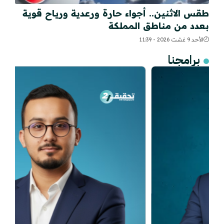
طقس الاثنين.. أجواء حارة ورعدية ورياح قوية
بعدد من مناطق المملكة
الأحد 9 غشت 2026 - 11:39
برامجنا