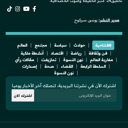
تحقيق24: منبر الحقيقة وصوت المصداقية.
مدير النشر:
يونس سركوح
الافتتاحية
حوادث
سياسة
مجتمع
العالم
فن وثقافة
رياضة
اقتصاد
أنشطة ملكية
مغاربة العالم
نون النسوة
تمازيغت
مقالات رأي
السلطة الرابعة
القضاء
صحة
إصدارات
نون النسوة
اشترك الآن في نشرتنا البريدية، لتصلك آخر الأخبار يوميا