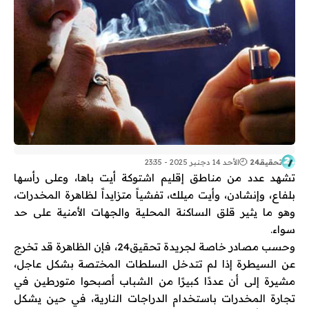
تحقيقـ24
الأحد 14 دجنبر 2025 - 23:35
تشهد عدد من مناطق إقليم اشتوكة أيت باها، وعلى رأسها
بلفاع، وإنشادن، وأيت ميلك، تفشياً متزايداً لظاهرة المخدرات،
وهو ما يثير قلق الساكنة المحلية والجهات الأمنية على حد
سواء.
وحسب مصادر خاصة لجريدة تحقيق24، فإن الظاهرة قد تخرج
عن السيطرة إذا لم تتدخل السلطات المختصة بشكل عاجل،
مشيرة إلى أن عددًا كبيرًا من الشباب أصبحوا متورطين في
تجارة المخدرات باستخدام الدراجات النارية، في حين يشكل