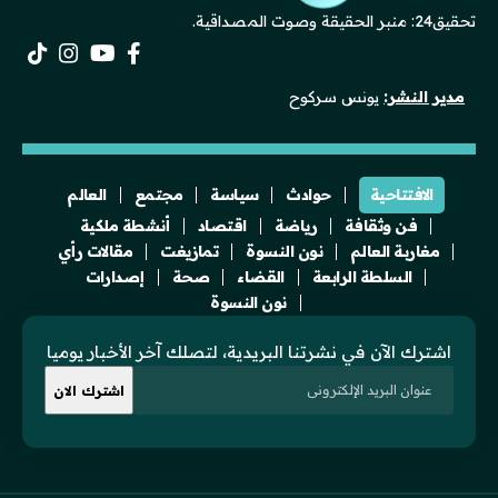
تحقيق24: منبر الحقيقة وصوت المصداقية.
مدير النشر:
يونس سركوح
الافتتاحية
حوادث
سياسة
مجتمع
العالم
فن وثقافة
رياضة
اقتصاد
أنشطة ملكية
مغاربة العالم
نون النسوة
تمازيغت
مقالات رأي
السلطة الرابعة
القضاء
صحة
إصدارات
نون النسوة
اشترك الآن في نشرتنا البريدية، لتصلك آخر الأخبار يوميا