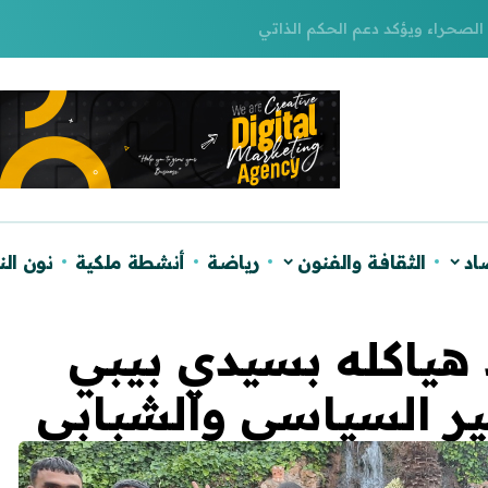
لصحراء ويؤكد دعم الحكم الذاتي
اد
الثقافة والفنون
رياضة
أنشطة ملكية
نون ال
د هياكله بسيدي بيبي
ير السياسي والشبابي