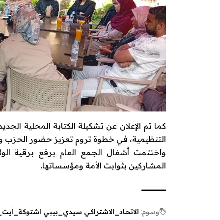
كما تم الإعلان عن تشكيلة الكتابة المحلية الج
التنظيمية، في خطوة تروم تعزيز حضور الحزب وتو
واختتمت أشغال الجمع العام برفع برقية الول
المشاركين بثوابت الأمة ومؤسساتها.
وسوم:
الاتحاد_الاشتراكي سيدي_بيبي اشتوكة_آيت_با