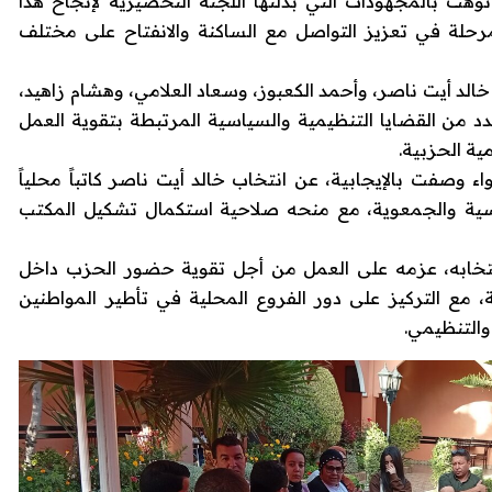
هت بالمجهودات التي بذلتها اللجنة التحضيرية لإنجاح هذا
مرحلة في تعزيز التواصل مع الساكنة والانفتاح على مختلف
الد أيت ناصر، وأحمد الكعبوز، وسعاد العلامي، وهشام زاهيد،
 من القضايا التنظيمية والسياسية المرتبطة بتقوية العمل
ية الحزبية.
وصفت بالإيجابية، عن انتخاب خالد أيت ناصر كاتباً محلياً
ياسية والجمعوية، مع منحه صلاحية استكمال تشكيل المكتب
انتخابه، عزمه على العمل من أجل تقوية حضور الحزب داخل
، مع التركيز على دور الفروع المحلية في تأطير المواطنين
التنظيمي.