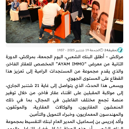
تحقيقـ24
الجمعة 19 شتنبر 2025 - 19:37
مراكش – أطلق البنك الشعبي، اليوم الجمعة، بمراكش، الدورة
الثانية من معرض “AYAM IMMO” المخصص للعقار الفاخر،
والذي يقدم مجموعة من المستجدات الرامية إلى تعزيز هذا
القطاع على المستوى الجهوي.
ويسعى هذا الحدث، الذي يتواصل إلى غاية 21 شتنبر الجاري،
إلى مواكبة المقبلين على اقتناء عقار فاخر، من خلال توفير
منصة تجمع مختلف الفاعلين في المجال، بما في ذلك
المنعشون العقاريون، والوكالات العقارية، والموثقون،
والمهندسون المعماريون، وخبراء التمويل والتأمين.
وأكد إدريس بن إسماعيل، المدير العام لبنك التقسيط بمجموعة
البنك الشعبي، أن هذه الجولة تشكل فضاء للتبادل والدعم،