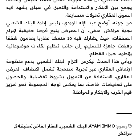
يجمع بين الابتكار والاستدامة والتميز، في سياق يشهد فيه
السوق العقاري تحولات متسارعة.
من جهته، أوضح عبد الإله الوردي، رئيس إدارة البنك الشعبي
بجهة مراكش آسفي، أن المعرض يتيح فرصا حقيقية لإبرام
الصفقات، حيث يشارك فيه 16 منعشا عقاريا يقدمون شققا
وفيلات جاهزة للتسليم، إلى جانب تنظيم لقاءات موضوعاتية
يؤطرها خبراء القطاع.
ويأتي هذا الحدث ليكرس التزام البنك الشعبي بدعم منظومة
الإنعاش العقاري عبر تجربة مندمجة تشمل اكتشاف العرض
العقاري، الاستفادة من التمويل بشروط تفضيلية، والحصول
على تخفيضات خاصة، بما يعكس توجه المجموعة نحو تعزيز
قيم القرب والابتكار والمواطنة.
وسوم:
AYAM IMMO
البنك الشعبي
العقار الفاخر
تحقيقـ24
مراكش