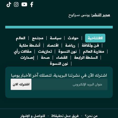
مدير النشر:
يونس سركوح
الافتتاحية
حوادث
سياسة
مجتمع
العالم
فن وثقافة
رياضة
اقتصاد
أنشطة ملكية
مغاربة العالم
نون النسوة
تمازيغت
مقالات رأي
السلطة الرابعة
القضاء
صحة
إصدارات
نون النسوة
اشترك الآن في نشرتنا البريدية، لتصلك آخر الأخبار يوميا
من نحن؟
فريق عمل تحقيقـ24
للتواصل و الإشهار