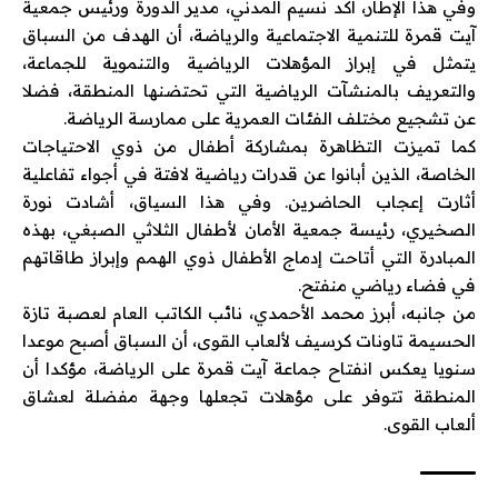
وفي هذا الإطار، أكد نسيم المدني، مدير الدورة ورئيس جمعية
آيت قمرة للتنمية الاجتماعية والرياضة، أن الهدف من السباق
يتمثل في إبراز المؤهلات الرياضية والتنموية للجماعة،
والتعريف بالمنشآت الرياضية التي تحتضنها المنطقة، فضلا
عن تشجيع مختلف الفئات العمرية على ممارسة الرياضة.
كما تميزت التظاهرة بمشاركة أطفال من ذوي الاحتياجات
الخاصة، الذين أبانوا عن قدرات رياضية لافتة في أجواء تفاعلية
أثارت إعجاب الحاضرين. وفي هذا السياق، أشادت نورة
الصخيري، رئيسة جمعية الأمان لأطفال الثلاثي الصبغي، بهذه
المبادرة التي أتاحت إدماج الأطفال ذوي الهمم وإبراز طاقاتهم
في فضاء رياضي منفتح.
من جانبه، أبرز محمد الأحمدي، نائب الكاتب العام لعصبة تازة
الحسيمة تاونات كرسيف لألعاب القوى، أن السباق أصبح موعدا
سنويا يعكس انفتاح جماعة آيت قمرة على الرياضة، مؤكدا أن
المنطقة تتوفر على مؤهلات تجعلها وجهة مفضلة لعشاق
ألعاب القوى.