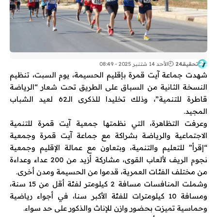
تحقيقـ24
الأحد 14 شتنبر 2025 - 08:49
شهدت جماعة آيت قمرة بإقليم الحسيمة، يوم السبت، تنظيم
النسخة الثانية من السباق على الطريق تحت شعار “الرياضة
قاطرة للتنمية”، وذلك تخليدا للذكرى الـ62 لعيد الشباب
المجيد.
وعرفت التظاهرة، التي نظمتها جمعية آيت قمرة للتنمية
الاجتماعية والرياضة بشراكة مع جماعة آيت قمرة وجمعية
“إقرأ” للتعليم والتنمية، وبتعاون مع عمالة الإقليم وجمعية
نجوم الريف لألعاب القوى، مشاركة أزيد من 200 عداء وعداءة
من مختلف الفئات العمرية، قدموا من الحسيمة ومدن أخرى.
وشملت المنافسات مسافة 2 كيلومتر لفئة أقل من 15 سنة،
ومسافة 10 كيلومترات للفئة الأكبر سنا، في أجواء رياضية
وحماسية تميزت بحضور وازن للإناث والذكور على حد سواء.