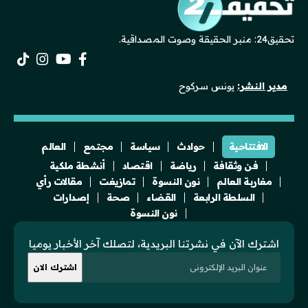
تحقيق24: منبر الحقيقة وصوت المصداقية.
مدير النشر:
يونس سركوح
الافتتاحية
حوادث
سياسة
مجتمع
العالم
فن وثقافة
رياضة
اقتصاد
أنشطة ملكية
مغاربة العالم
نون النسوة
تمازيغت
مقالات رأي
السلطة الرابعة
القضاء
صحة
إصدارات
نون النسوة
اشترك الآن في نشرتنا البريدية، لتصلك آخر الأخبار يوميا