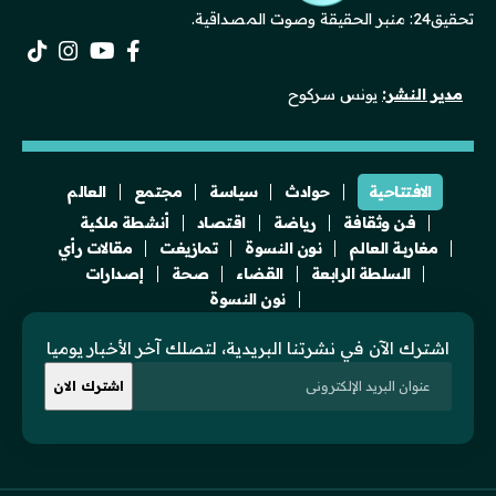
تحقيق24: منبر الحقيقة وصوت المصداقية.
مدير النشر:
يونس سركوح
الافتتاحية
حوادث
سياسة
مجتمع
العالم
فن وثقافة
رياضة
اقتصاد
أنشطة ملكية
مغاربة العالم
نون النسوة
تمازيغت
مقالات رأي
السلطة الرابعة
القضاء
صحة
إصدارات
نون النسوة
اشترك الآن في نشرتنا البريدية، لتصلك آخر الأخبار يوميا