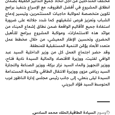
مختلف المتدخلين من أجل اتخاذ جميع التدابير الكفيلة بضمان
انطلاق المشروع في أفضل الظروف، مع الإسراع بتنفيذ برامج
تكوين متخصصة لمواكبة حاجيات المستثمرين، وتيسير إدماج
الشباب وتعزيز فرص تشغيلهم. كما شدد جلالته على ضرورة
استفادة جميع الأقاليم الواقعة ضمن نطاق إشعاع الميناء من
عوائد هذه الاستثمارات، ومواكبة المشروع ببرامج للتأهيل
الحضري وتحسين الإطار المعيشي، من خلال مخطط عمل
متعدد الأبعاد يؤمّن التنمية المستقبلية للمنطقة.
وقد حضر اجتماع العمل كل من وزير الداخلية السيد عبد
الوافي لفتيت، ووزيرة الاقتصاد والمالية السيدة نادية فتاح،
ووزير التجهيز والماء السيد نزار بركة، ووزير الصناعة والتجارة
السيد رياض مزور، ووزيرة الانتقال الطاقي والتنمية المستدامة
السيدة ليلى بنعلي، إلى جانب رئيس مجلس إدارة الناظور غرب
المتوسط السيد فؤاد البريني.
وسوم:
السيادة الطاقية
الملك محمد السادس