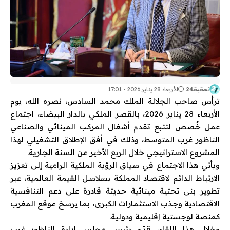
تحقيقـ24
الأربعاء 28 يناير 2026 - 17:01
ترأس صاحب الجلالة الملك محمد السادس، نصره الله، يوم
الأربعاء 28 يناير 2026، بالقصر الملكي بالدار البيضاء، اجتماع
عمل خُصص لتتبع تقدم أشغال المركب المينائي والصناعي
الناظور غرب المتوسط، وذلك في أفق الإطلاق التشغيلي لهذا
المشروع الاستراتيجي خلال الربع الأخير من السنة الجارية.
ويأتي هذا الاجتماع في سياق الرؤية الملكية الرامية إلى تعزيز
الارتباط الدائم لاقتصاد المملكة بسلاسل القيمة العالمية، عبر
تطوير بنى تحتية مينائية حديثة قادرة على دعم التنافسية
الاقتصادية وجذب الاستثمارات الكبرى، بما يرسخ موقع المغرب
كمنصة لوجستية إقليمية ودولية.
وخلال هذا اللقاء، قدّم رئيس مجلس إدارة الناظور غرب