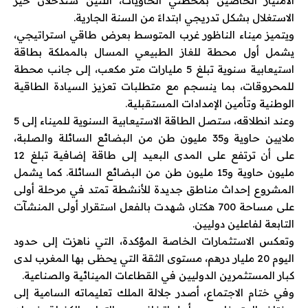
الامتياز الخاصين بمحطتي الحاويات، اللتين ستدخلان حيز
الاستغلال بشكل تدريجي ابتداءً من السنة الجارية.
ويتميز ميناء الناظور غرب المتوسط بعرض طاقي استراتيجي،
يشمل أول محطة للغاز الطبيعي المسال بالمملكة بطاقة
استيعابية سنوية تبلغ 5 مليارات متر مكعب، إلى جانب محطة
للمحروقات، بما ينسجم مع متطلبات تعزيز السيادة الطاقية
الوطنية وتأمين الإمدادات المستقبلية.
وعند انطلاقه، ستصل الطاقة الاستيعابية السنوية للميناء إلى 5
ملايين حاوية و35 مليون طن من البضائع السائلة والصلبة،
على أن ترتفع على المدى البعيد إلى طاقة إضافية تبلغ 12
مليون حاوية و15 مليون طن من البضائع السائلة. كما يشمل
المشروع إحداث مناطق جديدة للأنشطة تمتد في مرحلة أولى
على مساحة 700 هكتار، شهدت بالفعل استقرار أولى المنشآت
التابعة لفاعلين دوليين.
وتعكس الاستثمارات الخاصة المؤكدة، التي ناهزت إلى حدود
اليوم 20 مليار درهم، مستوى الثقة التي يحظى بها المغرب لدى
كبار المستثمرين الدوليين في القطاعات المينائية والصناعية.
وفي ختام الاجتماع، أصدر جلالة الملك تعليماته السامية إلى