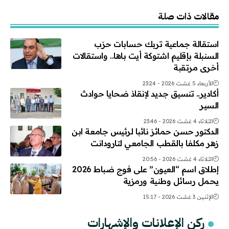
Alternative:
مقالات ذات صلة
استقالة جماعية تربك حسابات حزب
السنبلة بإقليم اشتوكة أيت باها.. واستقالات
أخرى مرتقبة
الأربعاء 5 غشت 2026 - 23:24
أكادير.. تنسيق جديد لإنقاذ ضحايا حوادث
السير
الثلاثاء 4 غشت 2026 - 23:46
الدكتور حسن حمائز نائبا لرئيس جامعة ابن
زهر مكلفا بالقطب الجامعي لتارودانت
الثلاثاء 4 غشت 2026 - 20:56
إطلاق اسم “العيون” على فوج ضباط 2026
يحمل رسائل وطنية ورمزية
الإثنين 3 غشت 2026 - 15:17
ركن الإعلانات والإشهارات