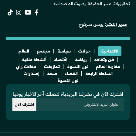
تحقيق24: منبر الحقيقة وصوت المصداقية.
مدير النشر:
يونس سركوح
الافتتاحية
حوادث
سياسة
مجتمع
العالم
فن وثقافة
رياضة
اقتصاد
أنشطة ملكية
مغاربة العالم
نون النسوة
تمازيغت
مقالات رأي
السلطة الرابعة
القضاء
صحة
إصدارات
نون النسوة
اشترك الآن في نشرتنا البريدية، لتصلك آخر الأخبار يوميا