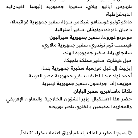
ناردوس أياليو بيلاي، سفيرة جمهورية إثيوبيا الفيدرالية
الديمقراطية،
ماركو توليو غوستافو شيكاس سوزا، سفير جمهورية غواتيمالا،
داميان باتريك دونوفان، سفير أستراليا،
مومودو كوروما، سفير جمهورية سيراليون،
فينسنت توم نوندوي، سفير جمهورية مالاوي،
سانجاي رانا، سفير جمهورية الهند،
جيل هيفارت، سفير مملكة بلجيكا،
إيزبيث إل. كيل مورسيا، سفيرة جمهورية بنما،
أحمد نهاد عبد اللطيف، سفير جمهورية مصر العربية،
جوزيف إف. جونسون، سفير جمهورية ليبيريا،
ناكاتا ماساهيرو، سفير اليابان.
حضر هذا الاستقبال وزير الشؤون الخارجية والتعاون الإفريقي
والمغاربة المقيمين بالخارج، ناصر بوريطة.
وسوم:
المغرب
الملك يتسلم أوراق اعتماد سفراء 21 بلداً