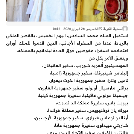
سمية الكربة
الخميس 26 فبراير 2026 - 16:16
استقبل الملك محمد السادس، اليوم الخميس، بالقصر الملكي
بالرباط، عددا من السفراء الأجانب، الذين قدموا للملك أوراق
اعتمادهم كسفراء مفوضين فوق العادة لبلدانهم بالمملكة.
ويتعلق الأمر بكل من :
المونسينيور ألفريد شوريب، سفير الفاتيكان،
إليفاس شينيونغا، سفير جمهورية زامبيا،
لامين وتارا، سفير جمهورية الكوت ديفوار،
برانلي مارسيال أوبولو، سفير جمهورية الغابون،
جيسيكا موتوني غاكينيا، سفيرة جمهورية كينيا،
بيريت باس، سفيرة مملكة الدانمارك،
ديرك يان نوفنهويس، سفير مملكة هولندا،
أرنالدو توماس فيراري، سفير جمهورية الأرجنتين،
شاريتي غبيداوو، سفيرة جمهورية غانا،
فالنتين زلفيغير، سفير الاتحاد السويسري،