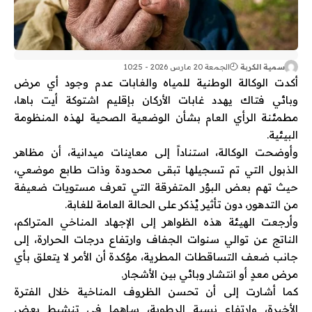
سمية الكربة
الجمعة 20 مارس 2026 - 10:25
أكدت
الوكالة الوطنية للمياه والغابات
عدم وجود أي مرض
وبائي فتاك يهدد غابات الأركان بإقليم
اشتوكة أيت باها
،
مطمئنة الرأي العام بشأن الوضعية الصحية لهذه المنظومة
البيئية.
وأوضحت الوكالة، استناداً إلى معاينات ميدانية، أن مظاهر
الذبول التي تم تسجيلها تبقى محدودة وذات طابع موضعي،
حيث تهم بعض البؤر المتفرقة التي تعرف مستويات ضعيفة
من التدهور، دون تأثير يُذكر على الحالة العامة للغابة.
وأرجعت الهيئة هذه الظواهر إلى الإجهاد المناخي المتراكم،
الناتج عن توالي سنوات الجفاف وارتفاع درجات الحرارة، إلى
جانب ضعف التساقطات المطرية، مؤكدة أن الأمر لا يتعلق بأي
مرض معدٍ أو انتشار وبائي بين الأشجار.
كما أشارت إلى أن تحسن الظروف المناخية خلال الفترة
الأخيرة، وارتفاع نسبة الرطوبة، ساهما في تنشيط بعض