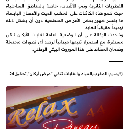
الفطريات الثانوية ونمو الأشَنات، خاصة بالمناطق الساحلية،
حيث تنمو هذه الكائنات على الخشب الميت والأغصان اليابسة،
ما يفسر ظهور بعض الأعراض السطحية دون أن يشكل ذلك
تهديداً حقيقياً للغابة.
وشددت الوكالة على أن الوضعية العامة لغابات الأركان تبقى
مستقرة، مع استمرار تتبعها ميدانياً لرصد أي تطورات محتملة
وضمان الحفاظ على هذا الموروث البيئي الوطني.
وسوم:
المغرب
المياه والغابات تنفي "مرض أركان"‬
تحقيق24