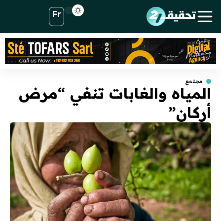
Fr
مجتمع
المياه والغابات تنفي “مرض
أركان”‬