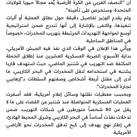
أن “النصف الغربي من الكرة الأرضية يُعد مجالاً حيوياً للولايات
المتحدة، وستحرص على تأمينه”.
ولم يقدم الوزير تفاصيل دقيقة حول نطاق العملية أو آليات
تنفيذها، واكتفى بالإشارة إلى أنها تندرج ضمن استراتيجية
أوسع لمواجهة التهديدات المرتبطة بتهريب المخدرات، خصوصاً
في المناطق الساحلية.
ويأتي هذا الإعلان في الوقت الذي نفذ فيه الجيش الأمريكي،
بداية الأسبوع، الضربة العسكرية العشرين منذ إطلاق الحملة
المكثفة ضد التهريب في شتنبر الماضي، حيث استهدف قاربا
يشتبه في استخدامه لنقل المخدرات في البحر الكاريبي، ما
أدى إلى مقتل أربعة أشخاص وصفتهم السلطات بـ”إرهابيي
تجارة المخدرات”.
وبحسب معطيات نقلتها وسائل إعلام أمريكية، فقد أسفرت
العمليات العسكرية المتواصلة منذ شتنبر عن القضاء على ما لا
يقل عن 80 شخصاً متورطين في شبكات التهريب، ضمن
تدخلات نفذت أساساً في البحر الكاريبي وشرق المحيط الهادئ،
في إطار نهج يهدف إلى كبح تدفق المخدرات نحو الأراضي
الأمريكية.