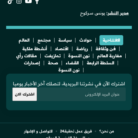
مدير النشر:
يونس سركوح
الافتتاحية
حوادث
سياسة
مجتمع
العالم
فن وثقافة
رياضة
اقتصاد
أنشطة ملكية
مغاربة العالم
نون النسوة
تمازيغت
مقالات رأي
السلطة الرابعة
القضاء
صحة
إصدارات
نون النسوة
اشترك الآن في نشرتنا البريدية، لتصلك آخر الأخبار يوميا
من نحن؟
فريق عمل تحقيقـ24
للتواصل و الإشهار
النسخة الفرنسية للموقع