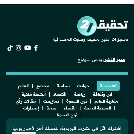
تحقيق24: منبر الحقيقة وصوت المصداقية.
مدير النشر:
يونس سركوح
الافتتاحية
حوادث
سياسة
مجتمع
العالم
فن وثقافة
رياضة
اقتصاد
أنشطة ملكية
مغاربة العالم
نون النسوة
تمازيغت
مقالات رأي
السلطة الرابعة
القضاء
صحة
إصدارات
نون النسوة
اشترك الآن في نشرتنا البريدية، لتصلك آخر الأخبار يوميا