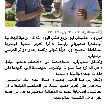
سمية الكربة
الثلاثاء 30 يونيو 2026 - 19:30
عيّن بابا الفاتيكان ليو الرابع عشر، اليوم الثلاثاء، الراهبة الإيطالية
أليساندرا سميريلي رئيسة لدائرة تعزيز التنمية البشرية
المتكاملة، لتصبح أول امرأة تتولى رئاسة إحدى دوائر الكرسي
الرسولي.
وتشغل سميريلي، المتخصصة في الاقتصاد، منصبًا قياديًا
داخل الدائرة منذ سنوات، وتشرف المؤسسة التي تقودها على
ملفات الهجرة والبيئة والتنمية.
ويُنظر إلى هذا التعيين باعتباره امتدادًا لنهج البابا فرنسيس،
الذي عمل على تعزيز حضور النساء في المناصب القيادية داخل
الفاتيكان، استجابةً للدعوات المطالبة بتوسيع دورهن في صنع
القرار داخل الكنيسة الكاثوليكية.