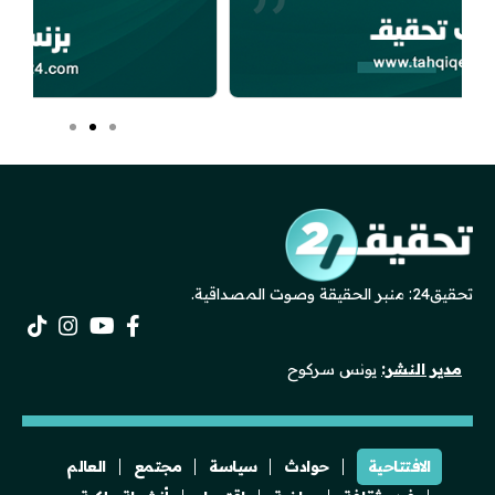
تحقيق24: منبر الحقيقة وصوت المصداقية.
مدير النشر:
يونس سركوح
الافتتاحية
حوادث
سياسة
مجتمع
العالم