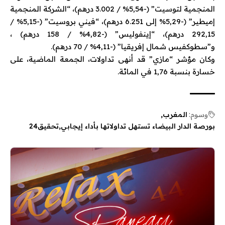
المنجمية لتوسيت” (-5,54% / 3.002 درهم)، “الشركة المنجمية
إميطير” (-5,29% إلى 6.251 درهم)، “فيني بروسيت” (-5,15% /
292,15 درهم)، “إينفوليس” (-4,82% / 158 درهم) ،
و”سطوكفيس شمال إفريقيا” (-4,11% / 70 درهم).
وكان مؤشر “مازي” قد أنهى تداولات، الجمعة الماضية، على
خسارة بنسبة 1,76 في المائة.
وسوم:
المغرب
بورصة الدار البيضاء تستهل تداولاتها بأداء إيجابي
تحقيق24