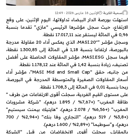
سمية الكربة
الإثنين 16 مارس 2026 - 12:49
استهلت بورصة الدار البيضاء تداولاتها، اليوم الإثنين، على وقع
الارتفاع، حيث سجل مؤشرها الرئيسي “مازي” تقدما بنسبة
0,96 في المائة ليستقر عند 17.017,11 نقطة.
وسجل مؤشر “MASI.20″، الذي يعكس أداء 20 مقاولة مدرجة
بالبورصة، ارتفاعا بنسبة 1,18 في المائة إلى 1.300,85 نقطة،
فيما سجل MASI.ESG، مؤشر المقاولات الحاصلة على أفضل
تصنيف، زيادة بنسبة 1,42 في المائة عند 1.178,12 نقطة.
من جانبه، حقق “MASI Mid and Small Cap”، مؤشر أداء
أسعار المقاولات الصغيرة والمتوسطة المدرجة في البورصة،
ربحا بنسبة 0,01 في المائة إلى 1.708,3 نقطة.
على مستوى القيم الفردية، سجلت أقوى الارتفاعات من طرف ”
طاقة المغرب” (+7,67% / 1.895 درهم)، “شركة مشروبات
المغرب” (+6,56% / 2.078 درهم)، “هايتيك بيمنت سيستيم”
(+3,8% / 519 درهم)، “التجاري وفا بنك” (+2,94% / 700
درهم)، و”سوطيما” (+2,89% / 1.600 درهم).
بالمقابل، سجلت أقوى الانخفاضات من قبل “الشركة