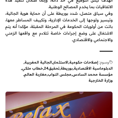
الهدف ليس التوقيع في حد ذاته، وإنما ضمان تنفيذ هذه
الاتفاقيات بما يخدم المصالح الوطنية.
وفي سياق متصل، شدد بوريطة على أن حماية هوية الجالية،
وتيسير ولوجها إلى الخدمات الإدارية، وتكييف المساطر معها،
باتت من أولويات الحكومة في المرحلة المقبلة، مؤكدا أنه يتم
الاشتغال على وضع إجراءات خاصة تتلاءم مع واقعها الزمني
والاجتماعي والاقتصادي.
وسوم:
إصلاحات حكومية
الاستثمار
الجالية المغربية
الدبلوماسية الاقتصادية
بوريطة
تحقيق24
خطاب ملكي
مؤسسة محمد السادس
مجلس النواب
مغاربة العالم
وزارة الخارجية