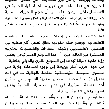
لتجاوزها في هذا الملف، هي تعزيز مساهمة أفراد الجالية في
الاستثمار داخل الوطن، لافتا إلى أن حجم التحويلات المالية
يتجاوز 100 مليار درهم، إلا أن الاستثمار لا يشكل سوى 10% منها،
وهو ما يبرز هامشًا كبيرًا غير مستغل ينبغي توظيفه بالشكل
الأمثل.
كما كشف الوزير عن إحداث مديرية عامة للدبلوماسية
الاقتصادية، ووضع خطة حكومية لخلق تفاعل أكثر فاعلية بين
الفاعلين الاقتصاديين وشبكة السفارات والقنصليات المغربية
المنتشرة عبر العالم، مبرزا أن هذا التموقع الاستراتيجي يعكس
رؤية ملكية دقيقة تهدف إلى التموقع القاري والدولي بفاعلية.
من جهة أخرى، أشار بوريطة إلى وجود إصلاحات جارية على
مستوى السياسة المؤسساتية الخاصة بالجالية، بما في ذلك
تفعيل مؤسسة محمد السادس لمغاربة العالم، والتي ستكون
أحد الأعمدة المركزية في دعم استثمارات الجالية وتعزيز
انخراطها في التنمية الوطنية.
كما أوضح الوزير أن المغرب وقّع نحو 7500 اتفاقية دولية،
ثلثاها تم توقيعها خلال عهد الملك محمد السادس، مبرزا أن