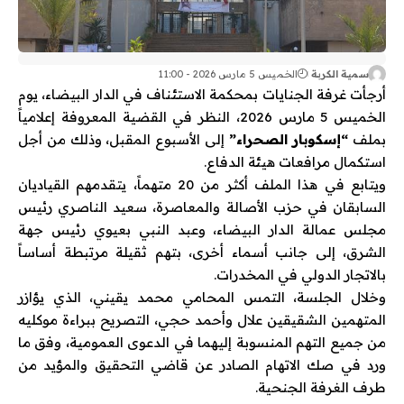
سمية الكربة
الخميس 5 مارس 2026 - 11:00
أرجأت غرفة الجنايات بمحكمة الاستئناف في
الدار البيضاء
، يوم
الخميس 5 مارس 2026، النظر في القضية المعروفة إعلامياً
بملف
“إسكوبار الصحراء”
إلى الأسبوع المقبل، وذلك من أجل
استكمال مرافعات هيئة الدفاع.
ويتابع في هذا الملف أكثر من 20 متهماً، يتقدمهم القياديان
السابقان في
حزب الأصالة والمعاصرة
،
سعيد الناصري
رئيس
مجلس عمالة الدار البيضاء، و
عبد النبي بعيوي
رئيس جهة
الشرق، إلى جانب أسماء أخرى، بتهم ثقيلة مرتبطة أساساً
بالاتجار الدولي في المخدرات.
وخلال الجلسة، التمس المحامي
محمد يقيني
، الذي يؤازر
المتهمين الشقيقين علال وأحمد حجي، التصريح ببراءة موكليه
من جميع التهم المنسوبة إليهما في الدعوى العمومية، وفق ما
ورد في صك الاتهام الصادر عن قاضي التحقيق والمؤيد من
طرف الغرفة الجنحية.