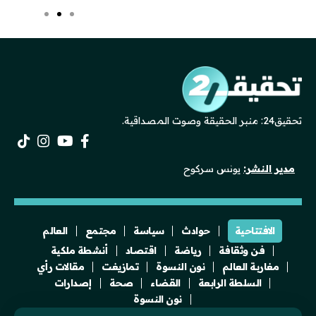
تحقيق24: منبر الحقيقة وصوت المصداقية.
مدير النشر:
يونس سركوح
الافتتاحية
حوادث
سياسة
مجتمع
العالم
فن وثقافة
رياضة
اقتصاد
أنشطة ملكية
مغاربة العالم
نون النسوة
تمازيغت
مقالات رأي
السلطة الرابعة
القضاء
صحة
إصدارات
نون النسوة