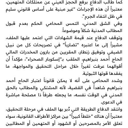
كما طالب الدفاع برفع الحجز العيني عن ممتلكات المتهمين،
معتبراً أن هذه الإجراءات “غير مبنية على أساس قانوني سليم
في ظل انتفاء الجرم”.
وفي الشق المدني، التمس المحامي الحكم بعدم قبول
المطالب المدنية شكلاً وموضوعاً.
وتوقف الدفاع عند قيمة الشهادات التي اعتمد عليها الملف،
مشيراً إلى ما اعتبره “تضارباً” في تصريحات كل من نبيل
الضيفي وتوفيق زنطار، المقربين من بارون المخدرات المالي
الحاج أحمد بنبراهيم
، الملقب بـ“إسكوبار الصحراء”، مؤكداً أن
أقوالهما عرفت تغيراً خلال مراحل التحقيق والمواجهة، ما
يفقدها قوتها الثبوتية.
وشدد المحامي على أنه لا يمكن قانوناً اعتبار الحاج أحمد
بنبراهيم شاهداً في القضية، لأنه المشتكي والمطالب بالحق
المدني في الوقت نفسه، ما يجعله طرفاً ذا مصلحة مباشرة
في الدعوى.
وانتقد الدفاع الطريقة التي دُبر بها الملف في مرحلة التحقيق،
معتبراً أن هناك “خلطاً كبيراً” بين مراكز الأطراف القانونية، سواء
تعلق الأمر بالمصرحين أو الشهود أو المتهمين أو المطالبين