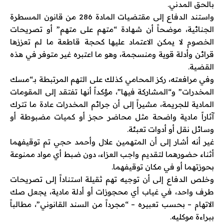
بالحق المدني.
واستند الدفاع إلى مقتضيات المادة 286 من قانون المسطرة
الجنائية، موضحاً أن شهادة “متهم على متهم” أو تصريحات
الخصوم لا يمكن الاعتماد عليها كحجة قاطعة ما لم تعززها
قرائن وأدلة قوية ومنسجمة، وهو ما اعتبره غير متوفر في هذه
القضية.
وفي مرافعته، ركز المحامي كذلك على التهم المرتبطة بـ“مسك
المخدرات” و“المشاركة فيها”، مؤكداً أنها تفتقد إلى المقومات
المادية للجريمة، مشيراً إلى أن جرائم المخدرات عادة ما تترك
آثاراً مادية واضحة مثل محاضر حجز أو كميات مضبوطة أو
وسائل نقل أو أدوات تعبئة.
غير أنه أشار إلى أن المتهمين علال وأحمد حجي تم توقيفهما
أثناء حضورهما لتقديم واجب العزاء، دون ضبط أي مواد ممنوعة
بحوزتهما أو في مكان توقيفهما.
وخلص الدفاع إلى أن توجيه تهم ثقيلة استناداً إلى تصريحات
طرف واحد، في غياب أي محجوزات أو أدلة مادية، يجعل صك
الاتهام – بحسب تعبيره – “مجرداً من السند القانوني”، مطالباً
ببراءة موكليه.