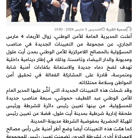
سمية الكربة
الخميس 5 مارس 2026 - 15:30
أعلنت المديرية العامة للأمن الوطني، زوال الأربعاء 4 مارس
الجاري، عن مجموعة من التعيينات الجديدة في مناصب
المسؤولية بالمصالح اللامركزية للأمن الوطني بمدن أيت ملول
ومديونة والدار البيضاء وتامسنا، وذلك في إطار دينامية داخلية
تهدف لضخ دماء جديدة والاستعانة بكفاءات أمنية شابة
ومتمرسة، قادرة على المشاركة الفعالة في تحقيق أمن
المواطن وسلامة ممتلكاته.
وقد شملت هذه التعيينات الجديدة، التي أشَّر عليها المدير العام
للأمن الوطني عبد اللطيف حموشي، سبعة مناصب جديدة
للمسؤولية، من بينها تعيين رئيس دائرة للشرطة ورئيس
ملحقة إدارية شرطية بمدينة أيت ملول، فضلا عن تعيين رئيس
للهيئة الحضرية بمفوضية الشرطة مديونة-المدينة.
كما همّت هذه التعيينات أيضا وضع أطر أمنية على رأس مصالح
لاممركزة أخرى لشرطة المرور، تضمنت تعيين رئيس للمجموعة