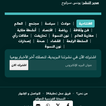
مدير النشر:
يونس سركوح
الافتتاحية
حوادث
سياسة
مجتمع
العالم
فن وثقافة
رياضة
اقتصاد
أنشطة ملكية
مغاربة العالم
نون النسوة
تمازيغت
مقالات رأي
السلطة الرابعة
القضاء
صحة
إصدارات
نون النسوة
اشترك الآن في نشرتنا البريدية، لتصلك آخر الأخبار يوميا
من نحن؟
فريق عمل تحقيقـ24
للتواصل و الإشهار
النسخة الفرنسية للموقع