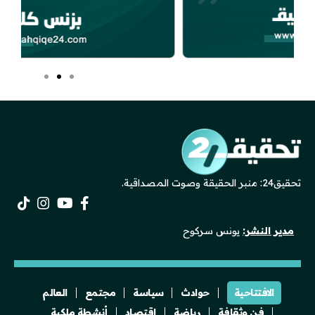
تحقيق24: منبر الحقيقة وصوت المصداقية.
مدير النشر:
يونس سركوح
الافتتاحية
حوادث
سياسة
مجتمع
العالم
فن وثقافة
رياضة
اقتصاد
أنشطة ملكية