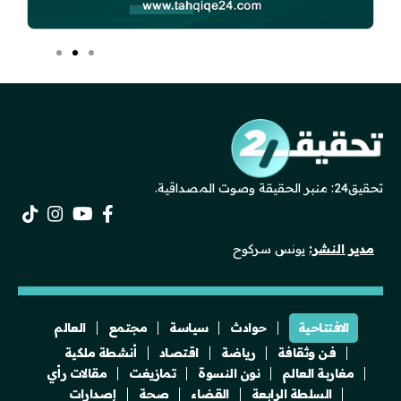
تحقيق24: منبر الحقيقة وصوت المصداقية.
مدير النشر:
يونس سركوح
الافتتاحية
حوادث
سياسة
مجتمع
العالم
فن وثقافة
رياضة
اقتصاد
أنشطة ملكية
مغاربة العالم
نون النسوة
تمازيغت
مقالات رأي
السلطة الرابعة
القضاء
صحة
إصدارات