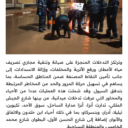
وترتكز التدخلات المنجزة على صيانة وتنقية مجاري تصريف
مياه الأمطار، ورفع الأتربة والمخلفات، وإزالة الانسدادات، إلى
جانب تأمين النقاط المصنفة ضمن المناطق الحساسة، بما
يساهم في تسهيل حركة المرور والحد من المخاطر المرتبطة
بتدفق السيول. وقد شملت هذه العمليات عددا من الأحياء
والمحاور التي عرفت تدخلات ميدانية، من بينها شارع الجيش
الملكي، تدارت أنزا، أنزا مدارة الساحل، سوق الأحد، تكيوين،
تيليلا، أدرار، وبنسركاو، بما في ذلك أحياء ابن خلدون والاتفاق
والأنوار، إضافة إلى شارع الحسن الأول، البطوار، شارع محمد
الخامس، والمنطقة السياحية.