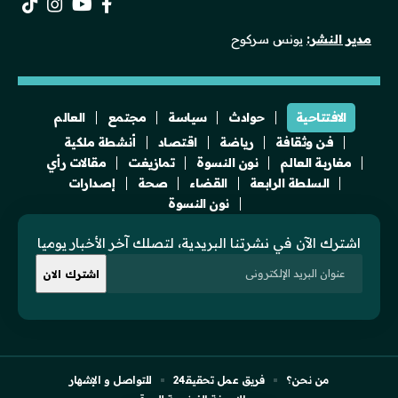
مدير النشر:
يونس سركوح
الافتتاحية
حوادث
سياسة
مجتمع
العالم
فن وثقافة
رياضة
اقتصاد
أنشطة ملكية
مغاربة العالم
نون النسوة
تمازيغت
مقالات رأي
السلطة الرابعة
القضاء
صحة
إصدارات
نون النسوة
اشترك الآن في نشرتنا البريدية، لتصلك آخر الأخبار يوميا
من نحن؟
فريق عمل تحقيقـ24
للتواصل و الإشهار