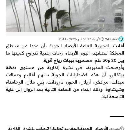
تحقيقـ24
الأربعاء 17 شتنبر 2025 - 11:41
أفادت المديرية العامة للأرصاد الجوية بأن عددا من مناطق
المملكة ستشهد، اليوم الأربعاء، زخات رعدية تتراوح كميتها ما
بين 20 و30 ملم، مصحوبة بهبات رياح قوية.
وأوضحت المديرية، في نشرة إنذارية من مستوى يقظة
برتقالي، أن هذه الاضطرابات الجوية ستهم أقاليم وعمالات
ميدلت، مراكش، أزيلال، الحوز، تارودانت، بني ملال، الرحامنة،
وشيشاوة، وذلك ابتداء من الساعة الثانية بعد الزوال إلى غاية
التاسعة ليلا.
وسوم:
الأرصاد_الجوية
المغرب
تحقيقـ24
طقس
نشرة_إنذارية