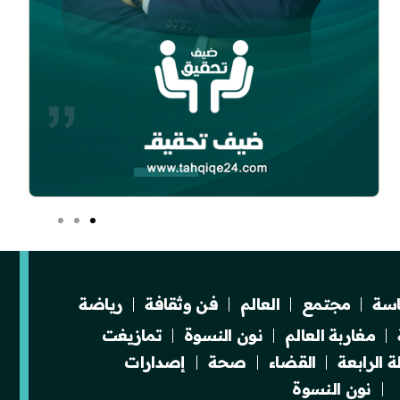
سة
مجتمع
العالم
فن وثقافة
رياضة
مغاربة العالم
نون النسوة
تمازيغت
 الرابعة
القضاء
صحة
إصدارات
نون النسوة