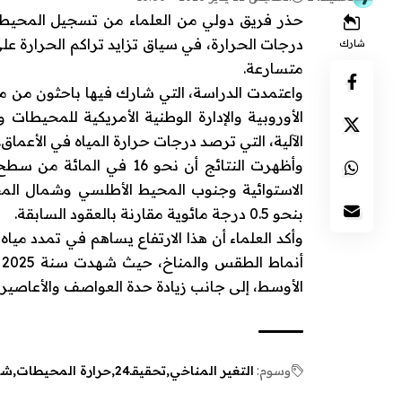
حذر فريق دولي من العلماء من تسجيل المحيطا
درجات الحرارة، في سياق تزايد تراكم الحرارة ع
شارك
متسارعة.
واعتمدت الدراسة، التي شارك فيها باحثون من م
الأوروبية والإدارة الوطنية الأمريكية للمحيطات
الآلية، التي ترصد درجات حرارة المياه في الأعماق.
وأظهرت النتائج أن نحو 6
الاستوائية وجنوب المحيط الأطلسي وشمال المح
بنحو 0.5 درجة مائوية مقارنة بالعقود السابقة.
وأكد العلماء أن هذا الارتفاع يساهم في تمدد مي
أ
الأوسط، إلى جانب زيادة حدة العواصف والأعاصير
وسوم:
التغير المناخي
تحقيقـ24
حرارة المحيطات
شب