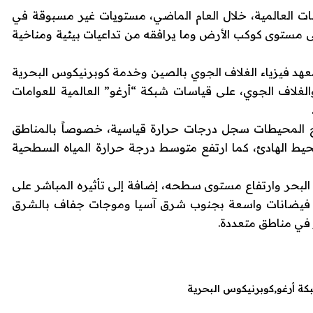
ت العالمية، خلال العام الماضي، مستويات غير مسبوقة في
لى مستوى كوكب الأرض وما يرافقه من تداعيات بيئية ومناخية
عهد فيزياء الغلاف الجوي بالصين وخدمة كوبرنيكوس البحرية
 والغلاف الجوي، على قياسات شبكة “أرغو” العالمية للعوامات
1 في المائة من سطح المحيطات سجل درجات حرارة قياسية، خصوصاً بالمناطق
يط الهادئ، كما ارتفع متوسط درجة حرارة المياه السطحية
اه البحر وارتفاع مستوى سطحه، إضافة إلى تأثيره المباشر على
نماط الطقس والمناخ، حيث شهدت سنة 2025 فيضانات واسعة بجنوب شرق آسيا وموجات جفاف بالشرق
 في مناطق متعددة.
كة أرغو
كوبرنيكوس البحرية