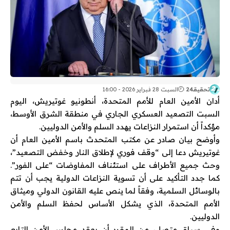
تحقيقـ24
السبت 28 فبراير 2026 - 16:00
أدان الأمين العام للأمم المتحدة، أنطونيو غوتيريش، اليوم
السبت التصعيد العسكري الجاري في منطقة الشرق الأوسط،
مؤكداً أن استمرار النزاعات يهدد السلم والأمن الدوليين.
وأوضح بيان صادر عن مكتب المتحدث باسم الأمين العام أن
غوتيريش دعا إلى “وقف فوري لإطلاق النار وخفض التصعيد”،
وحث جميع الأطراف على استئناف المفاوضات “على الفور”.
كما جدد التأكيد على أن تسوية النزاعات الدولية يجب أن تتم
بالوسائل السلمية، وفقاً لما ينص عليه القانون الدولي وميثاق
الأمم المتحدة، الذي يشكل الأساس لحفظ السلم والأمن
الدوليين.
وفي سياق متصل، من المقرر أن يعقد مجلس الأمن التابع