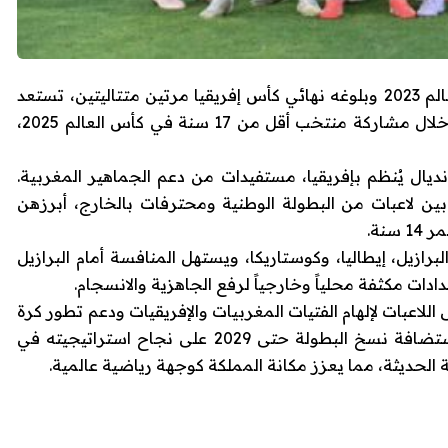
بعد تألق المنتخب المغربي النسوي في كأس العالم 2023 وبلوغه نهائي كأس إفريقيا مرتين متتاليتين، تستعد
كرة القدم النسوية المغربية لمحطة جديدة من خلال مشاركة منتخب أقل من 17 سنة في كأس العالم 2025،
يال يُنظم بإفريقيا، مستفيدات من دعم الجماهير المغربية.
ين لاعبات من البطولة الوطنية ومحترفات بالخارج، أبرزهن
نة.
ازيل، إيطاليا، وكوستاريكا، ويستهل المنافسة أمام البرازيل
دات مكثفة محلياً وخارجياً لرفع الجاهزية والانسجام.
لاعبات لإلهام الفتيات المغربيات والإفريقيات ودعم تطور كرة
القدم النسوية. ويؤكد اختيار “الفيفا” للمغرب لاستضافة نسخ البطولة حتى 2029 على نجاح استراتيجيته في
ية الحديثة، مما يعزز مكانة المملكة كوجهة رياضية عالمية.