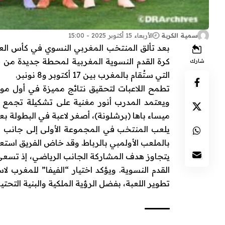
سمية الكربة
الأربعاء 15 أكتوبر 2025 - 15:00
شارك
التي ستُقام بالمغرب بين 17 أكتوبر و8 نونبر.
تطمح اللاعبات لتحقيق نتائج مميزة في أول موند
ويعتمد المدرب أنور مغنية على تشكيلة تجمع ب
ميساء باها (برشلونة)، أصغر لاعبة في البطولة بعمر 14 س
يلعب المنتخب في المجموعة الأولى إلى جانب البر
بالملعب الأولمبي بالرباط. وقد خاض الفريق استعدا
يتجاوز هدف المشاركة الجانب الرياضي، إذ تسعى ال
تطوير اللعبة، بفضل الرؤية الملكية والبنية التحت