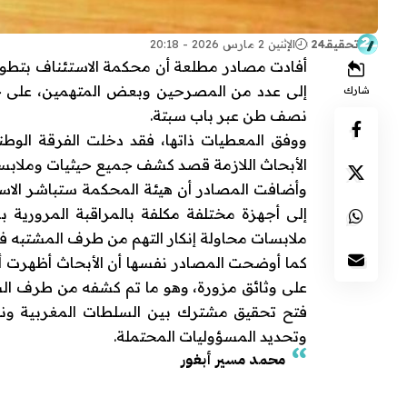
تحقيقـ24
الإثنين 2 مارس 2026 - 20:18
أفادت مصادر مطلعة أن محكمة الاستئناف بتطوان 
إلى عدد من المصرحين وبعض المتهمين، على خل
شارك
نصف طن عبر باب سبتة.
ووفق المعطيات ذاتها، فقد دخلت الفرقة الوط
الأبحاث اللازمة قصد كشف جميع حيثيات وملابس
إلى أجهزة مختلفة مكلفة بالمراقبة المرورية 
ملابسات محاولة إنكار التهم من طرف المشتبه ف
كما أوضحت المصادر نفسها أن الأبحاث أظهرت أن
على وثائق مزورة، وهو ما تم كشفه من طرف الشرط
فتح تحقيق مشترك بين السلطات المغربية ونظي
وتحديد المسؤوليات المحتملة.
محمد مسير أبغور