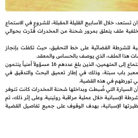
تستعد، خلال الأسابيع القليلة المقبلة، للشروع في الاستماع
فية ملف يتعلق بمرور شحنة من المخدرات قُدّرت بحوالي
نية للشرطة القضائية على خط التحقيق، حيث تكفلت بإنجاز
ات هذا الملف، الذي يوصف بالحساس والمعقد.
وأضافت المصادر أن هيئة المحكمة ستباشر الاستماع إلى المتهمين، الذين بلغ عددهم 16 مسؤولاً أمنياً ينتمون
بمعبر باب سبتة، وذلك في إطار تعميق البحث والتدقيق في
ي تورطهم في هذه القضية.
 السيارة التي ضُبطت وبداخلها شحنة المخدرات كانت تتوفر
ة الإسبانية خلال عملية مراقبة روتينية. وعلى إثر ذلك، تم
رتها الإسبانية، بهدف الوقوف على جميع تفاصيل القضية