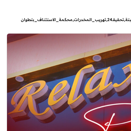
تة
تحقيقـ24
تهريب_المخدرات
محكمة_الاستئناف_بتطوان