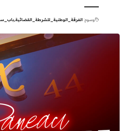
وسوم:
الفرقة_الوطنية_للشرطة_القضائية
باب_سب