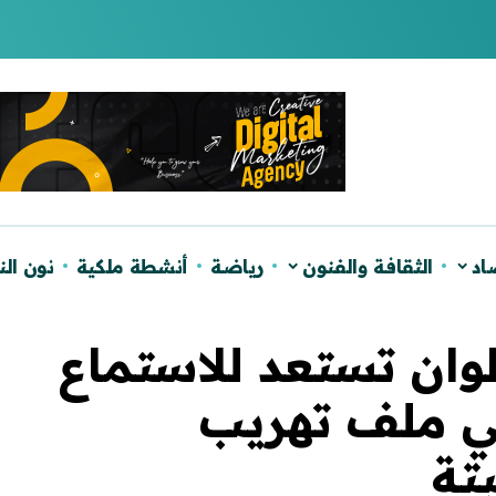
لصحراء ويؤكد دعم الحكم الذاتي
اد
الثقافة والفنون
رياضة
أنشطة ملكية
نون ال
وان تستعد للاستماع
يا في ملف تهريب
تة