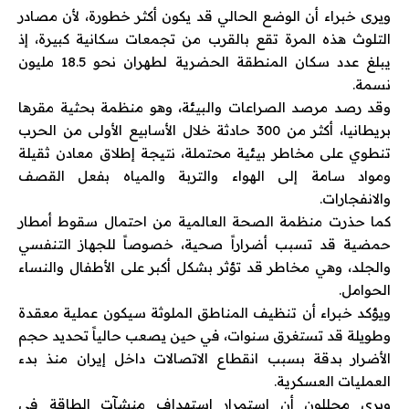
ويرى خبراء أن الوضع الحالي قد يكون أكثر خطورة، لأن مصادر
التلوث هذه المرة تقع بالقرب من تجمعات سكانية كبيرة، إذ
يبلغ عدد سكان المنطقة الحضرية لطهران نحو 18.5 مليون
نسمة.
وقد رصد
مرصد الصراعات والبيئة
، وهو منظمة بحثية مقرها
بريطانيا، أكثر من 300 حادثة خلال الأسابيع الأولى من الحرب
تنطوي على مخاطر بيئية محتملة، نتيجة إطلاق معادن ثقيلة
ومواد سامة إلى الهواء والتربة والمياه بفعل القصف
والانفجارات.
كما حذرت
منظمة الصحة العالمية
من احتمال سقوط أمطار
حمضية قد تسبب أضراراً صحية، خصوصاً للجهاز التنفسي
والجلد، وهي مخاطر قد تؤثر بشكل أكبر على الأطفال والنساء
الحوامل.
ويؤكد خبراء أن تنظيف المناطق الملوثة سيكون عملية معقدة
وطويلة قد تستغرق سنوات، في حين يصعب حالياً تحديد حجم
الأضرار بدقة بسبب انقطاع الاتصالات داخل إيران منذ بدء
العمليات العسكرية.
ويرى محللون أن استمرار استهداف منشآت الطاقة في