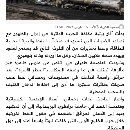
سمية الكربة
الأحد 15 مارس 2026 - 11:50
بدأت آثار بيئية مقلقة للحرب الدائرة في
إيران
بالظهور مع
تصاعد الضربات التي تستهدف منشآت النفط والبنية التحتية
للطاقة، وسط تحذيرات من أن التلوث الناتج قد يستمر لعقود
ويهدد صحة ملايين السكان، وفق ما أوردته وكالة
بلومبرغ
.
وشهدت العاصمة
طهران
في الثامن من مارس ظاهرة غير
مألوفة تمثلت في ما وصفه السكان بـ“المطر الأسود”، بعد
حرائق واسعة اندلعت في مستودعات ومصافي نفط عقب
ضربات بطائرات مسيّرة، ما أدى إلى اختلاط الدخان الكثيف
بالسحب الممطرة.
وأشار الباحث
نجات رحماني
، أستاذ الهندسة الكيميائية
وهندسة النفط في
جامعة برادفورد
البريطانية، إلى أن المشهد
يعيد إلى الأذهان الحرائق الضخمة في حقول النفط الكويتية
خلال
حرب الخليج الأولى
، التي خلفت تلوثاً واسعاً امتد إلى دول
المنطقة.