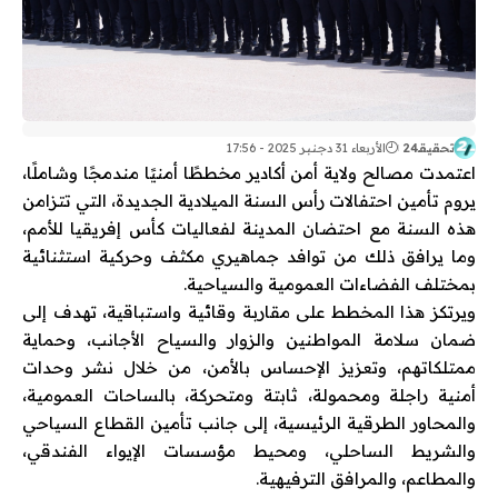
تحقيقـ24
الأربعاء 31 دجنبر 2025 - 17:56
اعتمدت مصالح ولاية أمن أكادير مخططًا أمنيًا مندمجًا وشاملًا،
يروم تأمين احتفالات رأس السنة الميلادية الجديدة، التي تتزامن
هذه السنة مع احتضان المدينة لفعاليات كأس إفريقيا للأمم،
وما يرافق ذلك من توافد جماهيري مكثف وحركية استثنائية
بمختلف الفضاءات العمومية والسياحية.
ويرتكز هذا المخطط على مقاربة وقائية واستباقية، تهدف إلى
ضمان سلامة المواطنين والزوار والسياح الأجانب، وحماية
ممتلكاتهم، وتعزيز الإحساس بالأمن، من خلال نشر وحدات
أمنية راجلة ومحمولة، ثابتة ومتحركة، بالساحات العمومية،
والمحاور الطرقية الرئيسية، إلى جانب تأمين القطاع السياحي
والشريط الساحلي، ومحيط مؤسسات الإيواء الفندقي،
والمطاعم، والمرافق الترفيهية.