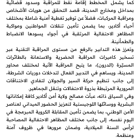
كما يشمل المخطط إقامة نقط للمراقبة وسدود قضائية
بمداخل ومخارج المدينة، قصد التحقق من هويات الأشخاص
ومراقبة المركبات، فضلاً عن توفير تغطية أمنية شاملة بمختلف
أحياء أكادير، بما يضمن تأمين تنقلات المواطنين ومواكبة
المظاهر الاحتفالية المرتقبة في أجواء يسودها الانضباط
والطمأنينة.
وتعزز هذه التدابير بالرفع من مستوى المراقبة التقنية عبر
تسخير كاميرات المراقبة الحضرية والاستعانة بالطائرات
المسيّرة (الدرون)، ما يتيح المراقبة الآنية لمختلف محاور
المدينة، ويساهم في التدبير الفعال لتدخلات دوريات الشرطة،
إلى جانب تنظيم حركة السير والجولان لتفادي الاختناقات
المرورية المرتبطة بذروة الاحتفالات وتنقل الجماهير.
وفي السياق ذاته، عبأت مصالح ولاية أمن أكادير كافة إمكاناتها
البشرية ووسائلها اللوجيستية لتعزيز الحضور الميداني لعناصر
الأمن الوطني، بما يضمن تأمين المقابلة الكروية المبرمجة في
اليوم نفسه، إلى جانب مختلف المظاهر الاحتفالية المصاحبة
لرأس السنة الميلادية، وضمان مرورها في ظروف آمنة
ومنظمة.