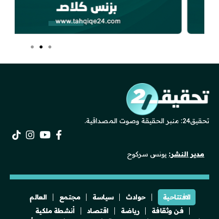
تحقيق24: منبر الحقيقة وصوت المصداقية.
مدير النشر:
يونس سركوح
الافتتاحية
حوادث
سياسة
مجتمع
العالم
فن وثقافة
رياضة
اقتصاد
أنشطة ملكية