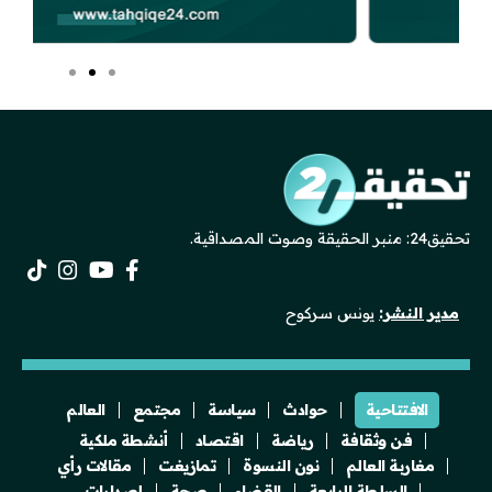
تحقيق24: منبر الحقيقة وصوت المصداقية.
مدير النشر:
يونس سركوح
الافتتاحية
حوادث
سياسة
مجتمع
العالم
فن وثقافة
رياضة
اقتصاد
أنشطة ملكية
مغاربة العالم
نون النسوة
تمازيغت
مقالات رأي
السلطة الرابعة
القضاء
صحة
إصدارات