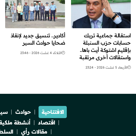
استقالة جماعية تربك
أكادير.. تنسيق جديد لإنقاذ
حسابات حزب السنبلة
ضحايا حوادث السير
بإقليم اشتوكة أيت باها..
الثلاثاء 4 غشت 2026 - 23:46
واستقالات أخرى مرتقبة
الأربعاء 5 غشت 2026 - 23:24
الافتتاحية
حوادث
سيا
اقتصاد
أنشطة ملكية
مقالات رأي
السلطة