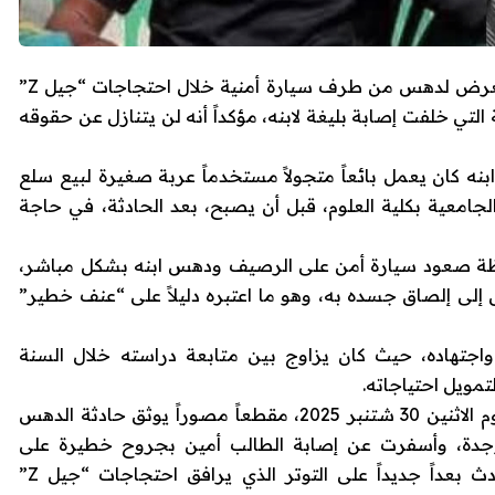
وجدة – خرج والد الطالب الجامعي أمين، الذي تعرض لدهس من طرف سيارة أمنية خلال احتجاجات “جيل Z”
تي خلفت إصابة بليغة لابنه، مؤكداً أنه لن يتنازل عن حقوقه
ه كان يعمل بائعاً متجولاً مستخدماً عربة صغيرة لبيع سلع
معية بكلية العلوم، قبل أن يصبح، بعد الحادثة، في حاجة
ظة صعود سيارة أمن على الرصيف ودهس ابنه بشكل مباشر،
 إلى إلصاق جسده به، وهو ما اعتبره دليلاً على “عنف خطير”
واجتهاده، حيث كان يزاوج بين متابعة دراسته خلال السنة
مويل احتياجاته.
وكانت منصات التواصل الاجتماعي قد تداولت، يوم الاثنين 30 شتنبر 2025، مقطعاً مصوراً يوثق حادثة الدهس
جدة، وأسفرت عن إصابة الطالب أمين بجروح خطيرة على
مستوى الأطراف السفلية. وقد أضفى هذا الحادث بعداً جديداً على التوتر الذي يرافق احتجاجات “جيل Z”