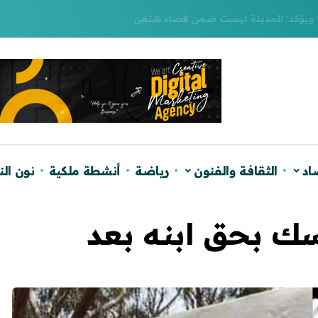
يؤكد: المدينة ليست ضمن فضاء شنغن
اد
الثقافة والفنون
رياضة
أنشطة ملكية
نون ال
سك بحق ابنه بعد