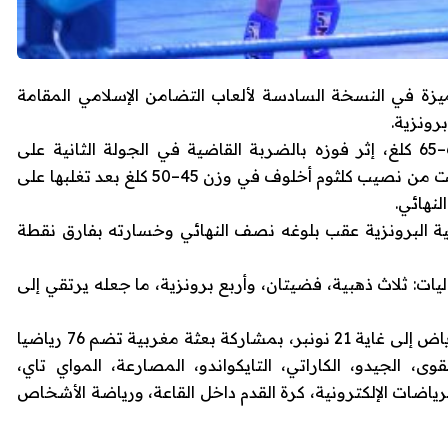
زة في النسخة السادسة لألعاب التضامن الإسلامي المقامة
رونزية.
وحصد حمزة رشيد الذهبية الأولى في وزن 60–65 كلغ، إثر فوزه بالضربة القاضية في الجولة الثانية على
الأذربيجاني خايال علييف. أما الذهبية الثانية فكانت من نصيب كلثوم أخلوف في وزن 45–50 كلغ بعد تغلبها على
لنهائي.
ق الميدالية البرونزية عقب بلوغه نصف النهائي وخسارته بفارق نقطة
يات: ثلاث ذهبية، فضيتان، وأربع برونزية، ما جعله يرتقي إلى
وتتواصل منافسات ألعاب التضامن الإسلامي بالرياض إلى غاية 21 نونبر، بمشاركة بعثة مغربية تضم 76 رياضيا
اب القوى، الجيدو، الكاراتي، التايكواندو، المصارعة، المواي تاي،
الرياضات الإلكترونية، كرة القدم داخل القاعة، ورياضة الأشخاص