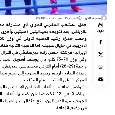
سمية الكربة
السبت 15 نونبر 2025 - 09:00
حقق المنتخب المغربي للمواي تاي مشاركة ممي
بالرياض، بعد تتويجه بميداليتين ذهبيتين وأخرى ب
شارك
الإيرانية فرشتة حسن زاده ميرصادقي في النزال ا
وفي وزن 70–75 كلغ، نال يوسف أسوي
واحدة (29–28) أمام التركي محمد علي ميريتش.
وبهذه النتائج، ارتفع رصيد المغرب إلى تسع ميدال
المركز 11 في الترتيب العام المؤقت.
ورياضية في 12 تخصصا من ضمنها ألع
الجوجيتسو، الديواثلون، رفع الأثقال البارالمبية، 
في وضعية إعاقة.