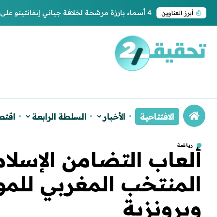
4 أسماء بارزة مرشحة لخلافة جياني إنفانتينو على رئاسة “فيفا”
أبرز العناوين
الافتتاحية
الأخبار
السلطة الرابعة
اقتص
رياضة
المنتخب المغربي للمو
وبرونزية